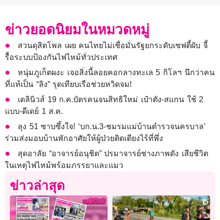
ข่าวยอดนิยมในหมวดหมู่
สวนดุสิตโพล เผย คนไทยไม่เชื่อมั่นรัฐยกระดับเซฟตี้ผับ จี้
รื้อระบบป้องกันไฟไหม้ทั่วประเทศ
หนุ่มภูเก็ตผงะ เจอสิ่งนี้ลอยคอกลางทะเล 5 กิโลฯ นึกว่าคน
ที่แท้เป็น “ลิง” รุดเทียบเรือช่วยหวิดจม!
เดลินิวส์ 19 ก.ค.บัตรคนจนสิทธิใหม่ เป๋าตัง-สแกน ใช้ 2
แบบ-ดีเดย์ 1 ส.ค.
ลุง 51 ซาบซึ้งใจ! ‘บก.น.3-ชมรมแม่บ้านตำรวจนครบาล’
ร่วมส่งมอบบ้านพักอาศัยให้ผู้ป่วยติดเตียงไร้ที่พึ่ง
สุดอาลัย “อาจารย์อนุชิต” ปรมาจารย์ช่างภาพดัง เสียชีวิต
ในเหตุไฟไหม้พร้อมภรรยาและแมว
ข่าวล่าสุด