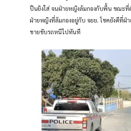
ปืนยิงใส่ จนฝ่ายหญิงล้มกองกับพื้น ขณะที
ฝ่ายหญิงที่ล้มกองอยู่กับ จยย. โชคยังดีที่ฝ
ชายขับรถหนีไปทันที 