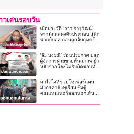
่าวเด่นรอบวัน
เปิดประวัติ “วาว จารุวัฒน์”
จากนักแสดงตัวประกอบ สู่นัก
พากย์บอล ก่อนถูกจับกุมคดี
แปะเว็บพนัน
‘จ๊ะ นงผณี’ ร่อนประกาศ ปลด
ผู้จัดการฝ่ายขายพ้นสภาพ ย้ำ
หลังจากนี้จะไม่รับผิดชอบทั้ง
สิ้น!
มาได้ไง? รวบโชเฟอร์แดน
มังกรคาล้งทุเรียน ซิ่งตู้
คอนเทนเนอร์ออกนอกเส้น
ทาง