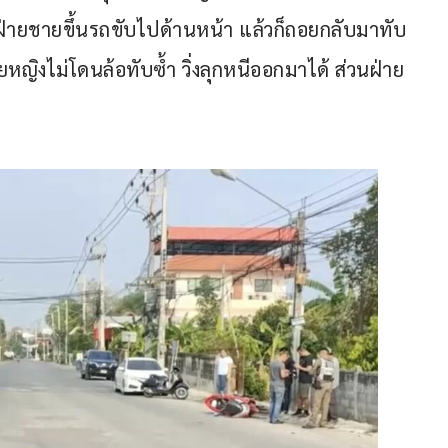
่ฝ่ายชายขึ้นรถขับไปด้านหน้า แล้วก็ถอยกลับมาทับ
่ายหญิงไม่โดนล้อทับซ้ำ วิ่งลุกหนีออกมาได้ ส่วนฝ่าย