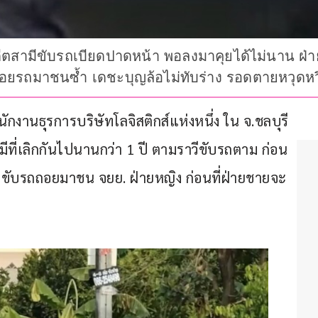
ีตสามีขับรถเบียดปาดหน้า พอลงมาคุยได้ไม่นาน ฝ่ายช
ถอยรถมาชนซ้ำ เดชะบุญล้อไม่ทับร่าง รอดตายหวุดหว
ักงานธุรการบริษัทโลจิสติกส์แห่งหนึ่ง ใน จ.ชลบุรี 
มีที่เลิกกันไปนานกว่า 1 ปี ตามราวีขับรถตาม ก่อน
งยังขับรถถอยมาชน จยย. ฝ่ายหญิง ก่อนที่ฝ่ายชายจะ