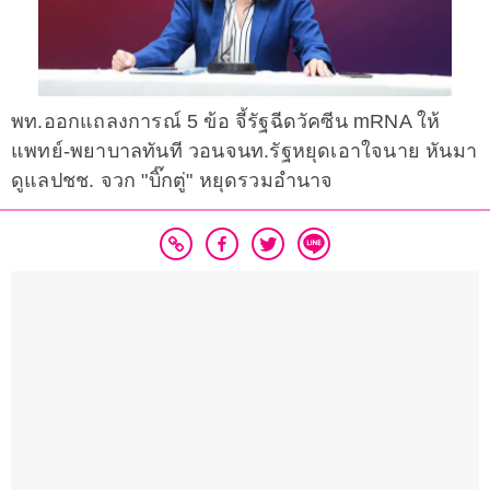
พท.ออกแถลงการณ์ 5 ข้อ จี้รัฐฉีดวัคซีน mRNA ให้
แพทย์-พยาบาลทันที วอนจนท.รัฐหยุดเอาใจนาย หันมา
ดูแลปชช. จวก "บิ๊กตู่" หยุดรวมอำนาจ