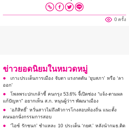
0 ครั้ง
ข่าวยอดนิยมในหมวดหมู่
เกาะประเด็นการเมือง จับตา แรงกดดัน ‘ยุบสภา’ หรือ ‘ลา
ออก’
โพลพระปกเกล้าชี้ คนกรุง 53.6% จี้เปิดช่อง “แจ้ง-ตามผล
แก้ปัญหา” อยากเห็น ส.ก. หนุนผู้ว่าฯ พัฒนาเมือง
‘อภิสิทธิ์’ หวั่นสาวไม่ถึงตัวการโกงสอบท้องถิ่น แนะตั้ง
คนนอกนั่งกรรมการสอบ
‘ไอซ์ รักชนก’ ชำแหละ 10 ประเด็น ‘กยศ.’ หลังนำกมธ.ติด