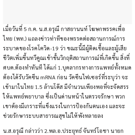
เมื่อวันที่ 5 ก.ค. น.ส.อรุณี กาสยานนท์ โฆษกพรรคเพื่อ
ไทย (พท.) แถลงข่าวท่าทีของพรรคต่อสถานการณ์การ
ระบาดของโรคโควิด-19 ว่า ขณะนี้มีผู้ติดเชื้อและผู้เสีย
ชีวิตเพิ่มขึ้นทวีคูณเข้าขั้นวิกฤติสถานการณ์ที่เกิดขึ้น สิ่งที่ 
ศบค.ต้องทำทันที ได้แก่ 1.บุคลากรทางการแพทย์ทั้งหมด
ต้องได้รับวัคซีน mRNA ก่อน วัคซีนไฟเซอร์ที่ระบุว่า จะ
เข้ามาในไทย 1.5 ล้านโด๊ส มีจำนวนเพียงพอที่จะจัดสรร
ให้แพทย์พยาบาล ซึ่งเป็นด่านหน้าในตรวจรักษา พวก
เขาต้องมีเกราะที่แข็งแรงในการป้องกันตนเอง และจะ
ช่วยรักษาระบบสาธารณสุขไม่ให้พังทลายลง
น.ส.อรุณี กล่าวว่า 2.พล.อ.ประยุทธ์ จันทร์โอชา นายก