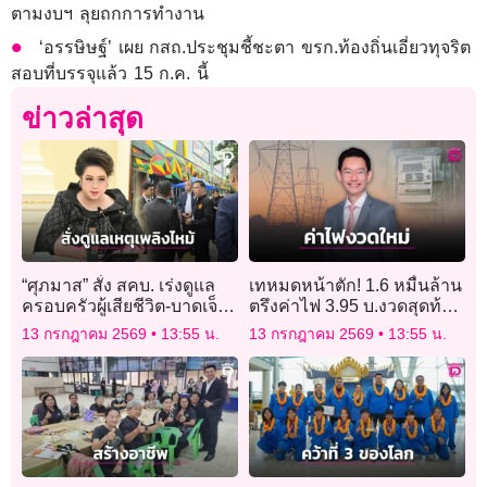
ตามงบฯ ลุยถกการทำงาน
‘อรรษิษฐ์’ เผย กสถ.ประชุมชี้ชะตา ขรก.ท้องถิ่นเอี่ยวทุจริต
สอบที่บรรจุแล้ว 15 ก.ค. นี้
ข่าวล่าสุด
“ศุภมาส” สั่ง สคบ. เร่งดูแล
เทหมดหน้าตัก! 1.6 หมื่นล้าน
ครอบครัวผู้เสียชีวิต-บาดเจ็บ
ตรึงค่าไฟ 3.95 บ.งวดสุดท้าย
เหตุไฟไหม้โรงเบียร์​ ณ
ลุ้น 15 ก.ค. ออกมาตรการ
13 กรกฎาคม 2569
13:55 น.
13 กรกฎาคม 2569
13:55 น.
ลาดพร้าว
ใหม่