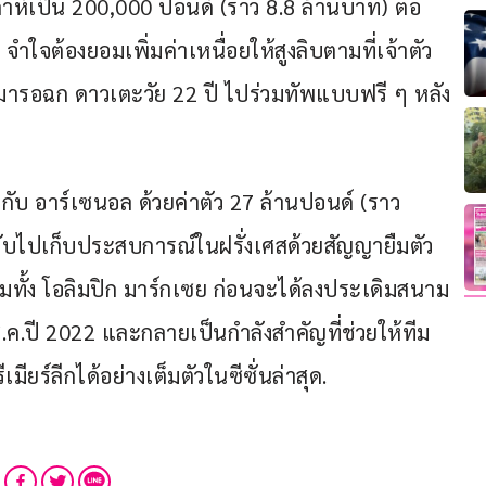
าห์เป็น 200,000 ปอนด์ (ราว 8.8 ล้านบาท) ต่อ
ใจต้องยอมเพิ่มค่าเหนื่อยให้สูงลิบตามที่เจ้าตัว
 มารอฉก ดาวเตะวัย 22 ปี ไปร่วมทัพแบบฟรี ๆ หลัง
ู่กับ อาร์เซนอล ด้วยค่าตัว 27 ล้านปอนด์ (ราว 
ลับไปเก็บประสบการณ์ในฝรั่งเศสด้วยสัญญายืมตัว
รวมทั้ง โอลิมปิก มาร์กเซย ก่อนจะได้ลงประเดิมสนาม
ส.ค.ปี 2022 และกลายเป็นกำลังสำคัญที่ช่วยให้ทีม
มียร์ลีกได้อย่างเต็มตัวในซีซั่นล่าสุด.