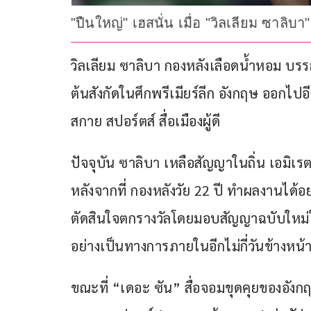
"ปืนใหญ่" เฮสนั่น เมื่อ "วิลเลียม ซาล
วิลเลียม ซาลิบา กองหลังเลือดน้ำหอม บร
ต้นสังกัดในศึกพรีเมียร์ลีก อังกฤษ ออกไป
สกาย สปอร์ตส์ สื่อเมืองผู้ดี
ปัจจุบัน ซาลิบา เหลือสัญญาในถิ่น เอมิเรตส
หลังจากที่ กองหลังวัย 22 ปี ทำผลงานได้อ
ตัดสินใจตกรางวัลโดยมอบสัญญาฉบับใหม่ใ
อย่างเป็นทางการภายในอีกไม่กี่วันข้างหน้าน
ขณะที่ “เดอะ ซัน” สื่อจอมขุดคุยของอังกฤ