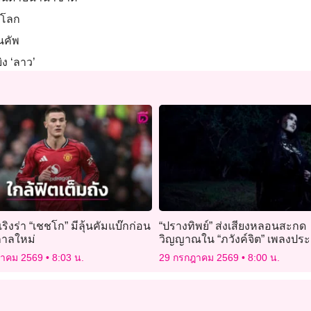
ลโลก
ยนคัพ
ิง ‘ลาว’
เริงร่า “เชชโก” มีลุ้นคัมแบ๊กก่อน
“ปรางทิพย์” ส่งเสียงหลอนสะกด
กาลใหม่
วิญญาณใน “ภวังค์จิต” เพลงปร
“คำสารภาพของหมอผี”
ฎาคม 2569
8:03 น.
29 กรกฎาคม 2569
8:00 น.