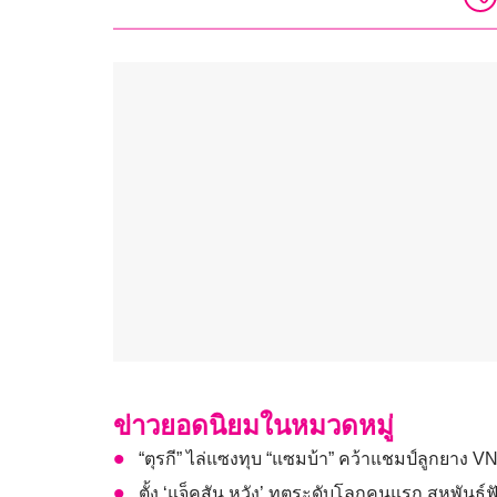
ข่าวยอดนิยมในหมวดหมู่
“ตุรกี” ไล่แซงทุบ “แซมบ้า” คว้าแชมป์ลูกยาง VN
ตั้ง ‘แจ็คสัน หวัง’ ทูตระดับโลกคนแรก สหพันธ