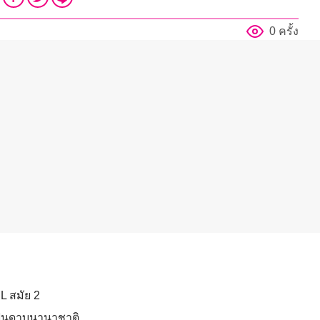
0 ครั้ง
L สมัย 2
์ฟันดาบนานาชาติ