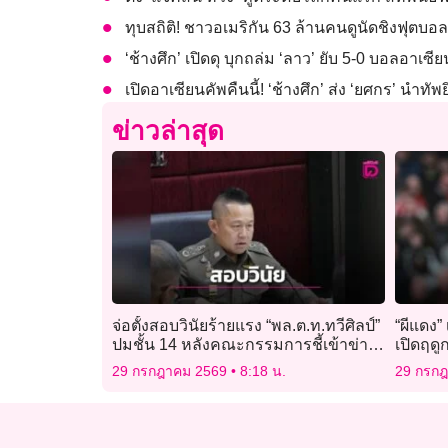
ทุบสถิติ! ชาวอเมริกัน 63 ล้านคนดูนัดชิงฟุตบอ
‘ช้างศึก’ เปิดดุ บุกถล่ม ‘ลาว’ ยับ 5-0 บอลอาเซี
เปิดอาเซียนคัพคืนนี้! ‘ช้างศึก’ ส่ง ‘ยศกร’ นำทัพย
ข่าวล่าสุด
จ่อตั้งสอบวินัยร้ายแรง “พล.ต.ท.ทวีศิลป์”
“ผีแดง” 
ปมชั้น 14 หลังคณะกรรมการชี้เข้าข่าย
เปิดฤดู
ผิดจริยธรรม
29 กรกฎาคม 2569
8:18 น.
29 กรก