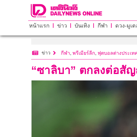
หน้าแรก
ข่าว
บันเทิง
กีฬา
ดวง-มูเตล
ข่าว
กีฬา
,
พรีเมียร์ลีก
,
ฟุตบอลต่างประเท
“ซาลิบา” ตกลงต่อสัญญ