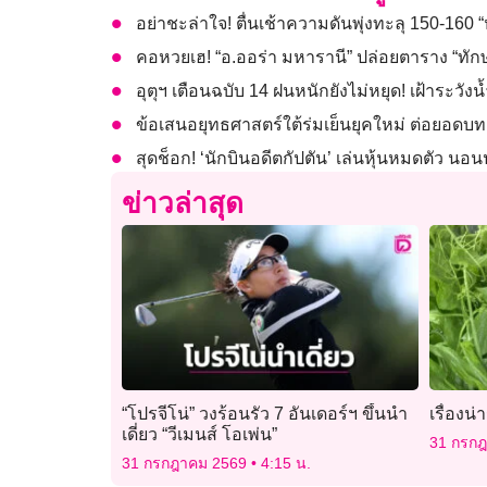
อย่าชะล่าใจ! ตื่นเช้าความดันพุ่งทะลุ 150-16
คอหวยเฮ! “อ.ออร่า มหารานี” ปล่อยตาราง “ทัก
อุตุฯ เตือนฉบับ 14 ฝนหนักยังไม่หยุด! เฝ้าระวังน
ข้อเสนอยุทธศาสตร์ใต้ร่มเย็นยุคใหม่ ต่อยอดบ
สุดช็อก! ‘นักบินอดีตกัปตัน’ เล่นหุ้นหมดตัว น
ข่าวล่าสุด
“โปรจีโน่” วงร้อนรัว 7 อันเดอร์ฯ ขึ้นนำ
เรื่องน่า
เดี่ยว “วีเมนส์ โอเพ่น”
31 กรก
31 กรกฎาคม 2569
4:15 น.