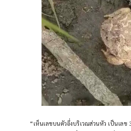
“เห็นเลขบนตัวอึ่งบริเวณส่วนหัว เป็นเลข