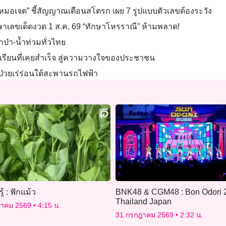
0 “หมอเจด” ชี้สัญญาณเตือนสโตรก เผย 7 รูปแบบตัวเลขต้องระวัง
ษาเลขเด็ดงวด 1 ส.ค. 69 “ทักษาโหรราณี” ห้ามพลาด!
้ำป่า-น้ำท่วมทั่วไทย
ทเรียนที่เคยสำเร็จ สู่ความวางใจของประชาชน
อนป่วยเร่ร่อนใต้สะพานรถไฟฟ้า
รู้ : ฟักแม้ว
BNK48 & CGM48 : Bon Odori 2
Thailand Japan
ฎาคม 2569
4:15 น.
31 กรกฎาคม 2569
2:32 น.