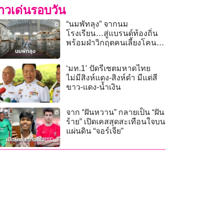
่าวเด่นรอบวัน
“นมพัทลุง” จากนม
โรงเรียน…สู่แบรนด์ท้องถิ่น
พร้อมฝ่าวิกฤตคนเลี้ยงโคนม
ลดลง
‘มท.1’ ปัดรีเซตมหาดไทย
ไม่มีสิงห์แดง-สิงห์ดำ มีแต่สี
ขาว-แดง-น้ำเงิน
จาก “ฝันหวาน” กลายเป็น “ฝัน
ร้าย” เปิดเคสสุดสะเทือนใจบน
แผ่นดิน “จอร์เจีย”