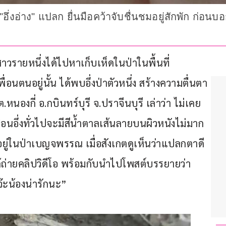
อึ่งอ่าง" แปลก ยื่นมือคว้าจับชื่นชมอยู่สักพัก ก่อน
ญิงสาวรายหนึ่งได้ไปหาเก็บเห็ดในป่าในพื้นที่ 
อนตนอยู่นั้น ได้พบอึ่งป่าตัวหนึ่ง สร้างความตื่นตา
นองกี่ อ.กบินทร์บุรี จ.ปราจีนบุรี เล่าว่า ไม่เคย
มือนอึ่งทั่วไปจะมีสีน้ำตาลเส้นลายบนผิวหนังไม่มาก 
อาศัยอยู่ในป่าเบญจพรรณ เมื่อสังเกตดูเห็นว่าแปลกตาดี 
งได้ถ่ายคลิปวิดีโอ พร้อมกับนำไปโพสต์บรรยายว่า 
๊ะน้องน่ารักนะ”