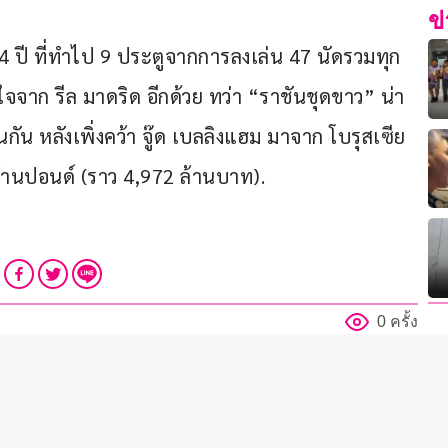
ข
24 ปี ที่ทำไป 9 ประตูจากการลงเล่น 47 นัดรวมทุก
ใจจาก รีล มาดริด อีกด้วย ทว่า “ราชันชุดขาว” น่า
ช่นกัน หลังเพิ่งคว้า จู๊ด เบลลิงแฮม มาจาก โบรุสเซีย 
 ล้านปอนด์ (ราว 4,972 ล้านบาท).
0 ครั้ง