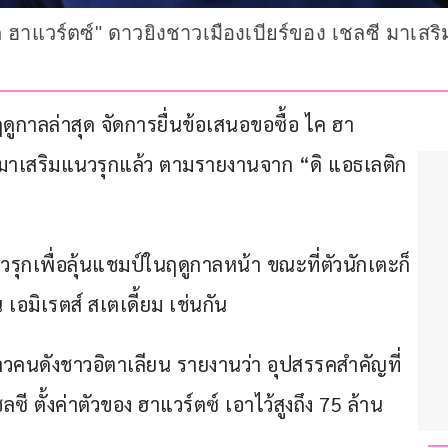
ค ฮาแวร์ตซ์" ดาวยิงชาวเมืองเบียร์ของ เชลซี มาเสร
ดูกาลล่าสุด จัดการยื่นข้อเสนอขอซื้อ ไค ฮา
 มาเสริมแนวรุกแล้ว ตามรายงานจาก “ดิ แอธเลติก 
รุกเพื่อลุ้นแชมป์ในฤดูกาลหน้า ขณะที่ตัวนักเตะก็
 เอมิเรตส์ สเตเดี้ยม เช่นกัน
่าวคนดังชาวอิตาเลียน รายงานว่า อุปสรรคสำคัญที่
ซี ตั้งค่าตัวของ ฮาแวร์ตซ์ เอาไว้สูงถึง 75 ล้าน