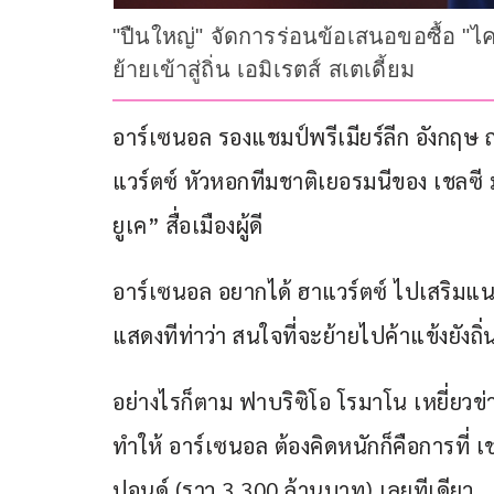
"ปืนใหญ่" จัดการร่อนข้อเสนอขอซื้อ "ไ
ย้ายเข้าสู่ถิ่น เอมิเรตส์ สเตเดี้ยม
อาร์เซนอล รองแชมป์พรีเมียร์ลีก อังกฤษ ฤ
แวร์ตซ์ หัวหอกทีมชาติเยอรมนีของ เชลซี
ยูเค” สื่อเมืองผู้ดี
อาร์เซนอล อยากได้ ฮาแวร์ตซ์ ไปเสริมแนว
แสดงทีท่าว่า สนใจที่จะย้ายไปค้าแข้งยังถิ่น
อย่างไรก็ตาม ฟาบริซิโอ โรมาโน เหยี่ยวข
ทำให้ อาร์เซนอล ต้องคิดหนักก็คือการที่ เชล
ปอนด์ (ราว 3,300 ล้านบาท) เลยทีเดียว