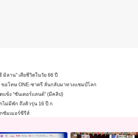
 มิลาน” เสียชีวิตในวัย 66 ปี
นผิด ขอโทษ ONE-ชาตรี ลั่นกลับมาทวงแชมป์โลก
ดแข้ง “ซันเดอร์แลนด์” (มีคลิป)
ไม่มีพัก ถึงคิวรุ่น 16 ปี ก
กซัมเมอร์ซีรีส์