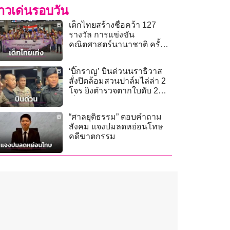
่าวเด่นรอบวัน
เด็กไทยสร้างชื่อคว้า 127
รางวัล การแข่งขัน
คณิตศาสตร์นานาชาติ ครั้งที่
46
‘บิ๊กราญ’ บินด่วนนราธิวาส
สั่งปิดล้อมสวนปาล์มไล่ล่า 2
โจร ยิงตำรวจตากใบดับ 2
เจ็บ 4
“ศาลยุติธรรม” ตอบคำถาม
สังคม แจงปมลดหย่อนโทษ
คดีฆาตกรรม