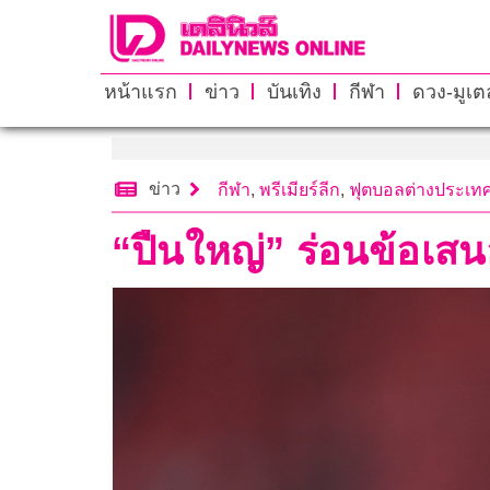
หน้าแรก
ข่าว
บันเทิง
กีฬา
ดวง-มูเตล
ข่าว
กีฬา
,
พรีเมียร์ลีก
,
ฟุตบอลต่างประเท
“ปืนใหญ่” ร่อนข้อเสน