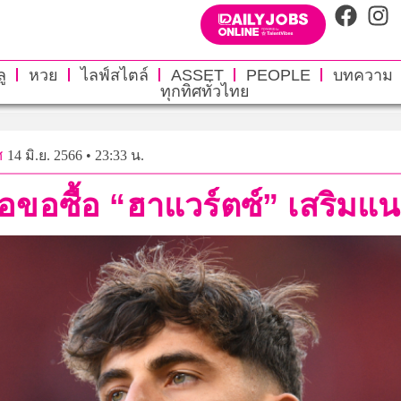
ู
หวย
ไลฟ์สไตล์
ASSET
PEOPLE
บทความ
ทุกทิศทั่วไทย
ศ
14 มิ.ย. 2566 • 23:33 น.
อขอซื้อ “ฮาแวร์ตซ์” เสริมแน