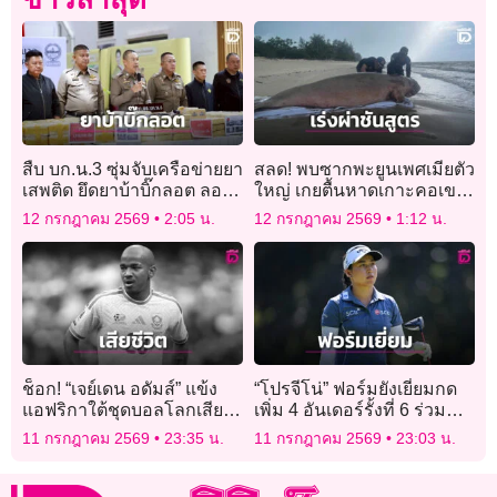
สืบ บก.น.3 ซุ่มจับเครือข่ายยา
สลด! พบซากพะยูนเพศเมียตัว
เสพติด ยึดยาบ้าบิ๊กลอต ลอบ
ใหญ่ เกยตื้นหาดเกาะคอเขา
ขนเข้ากรุง
พังงา เร่งผ่าชันสูตรหาสาเหตุ
12 กรกฎาคม 2569
2:05 น.
12 กรกฎาคม 2569
1:12 น.
ช็อก! “เจย์เดน อดัมส์” แข้ง
“โปรจีโน่” ฟอร์มยังเยี่ยมกด
แอฟริกาใต้ชุดบอลโลกเสีย
เพิ่ม 4 อันเดอร์รั้งที่ 6 ร่วม
ชีวิต
สวิงเอวิยอง
11 กรกฎาคม 2569
23:35 น.
11 กรกฎาคม 2569
23:03 น.