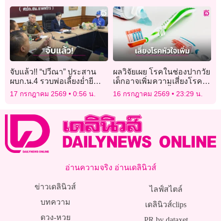
จับแล้ว!! “ปวีณา” ประสาน
ผลวิจัยเผย โรคในช่องปากวัย
ผบก.น.4 รวบพ่อเลี้ยงย่ำยี
เด็กอาจเพิ่มความเสี่ยงโรค
ลูกสาววัย 14 นาน 6 ปี ขู่ฆ่า
หัวใจตอนโตสูงขึ้น 45%
17 กรกฎาคม 2569
0:56 น.
16 กรกฎาคม 2569
23:29 น.
ยกครัว
อ่านความจริง อ่านเดลินิวส์
ข่าวเดลินิวส์
ไลฟ์สไตล์
บทความ
เดลินิวส์clips
ดวง-หวย
PR by dataxet