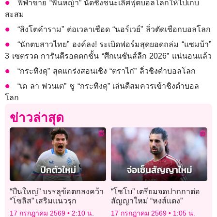
ฟีฟ่าขาย “พื้นหญ้า” นัดชิงชนะเลิศฟุตบอลโลกให้ไปเก็บ
สะสม
“สิงโตคำราม” ต่อเวลาเชือด “นอร์เวย์” ลิ่วตัดเชือกบอลโลก
“นักตบสาวไทย” องค์ลง! ระเบิดฟอร์มสุดยอดถล่ม “แซมบ้า”
3 เซตรวด การันตีรอดตกชั้น “ศึกเนชันส์ลีก 2026” แน่นอนแล้ว
“กระทิงดุ” สุดแกร่งสอนเชิง “ตราไก่” ลิ่วชิงดำบอลโลก
“เด ลา ฟวนเต” ชู “กระทิงดุ” เล่นดีสมควรเข้าชิงดำบอล
โลก
ข่าวล่าสุด
“ปืนใหญ่” บรรลุข้อตกลงคว้า
“โซโบ” เตรียมจดปากกาต่อ
“โซลิส” เสริมแนวรุก
สัญญาใหม่ “หงส์แดง”
17 กรกฎาคม 2569
2:10 น.
17 กรกฎาคม 2569
1:05 น.