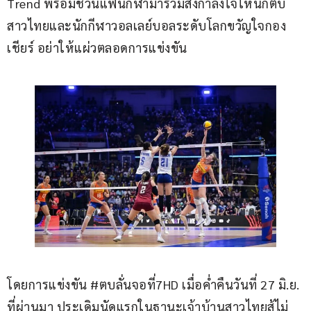
Trend พร้อมชวนแฟนกีฬามาร่วมส่งกำลังใจให้นักตบ
สาวไทยและนักกีฬาวอลเลย์บอลระดับโลกขวัญใจกอง
เชียร์ อย่าให้แผ่วตลอดการแข่งขัน
โดยการแข่งขัน #ตบลั่นจอที่7HD เมื่อค่ำคืนวันที่ 27 มิ.ย. 
ที่ผ่านมา ประเดิมนัดแรกในฐานะเจ้าบ้านสาวไทยสู้ไม่