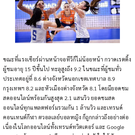
ขณะที่แรงเชียร์ผ่านหน้าจอทีวีก็ไม่น้อยหน้า กวาดเรตติ้ง
ผู้ชมอายุ 15 ปีขึ้นไป ทะลุสูงถึง 9.2 ในขณะที่ผู้ชมทั่ว
ประเทศอยู่ที่ 8.6 ต่างจังหวัดนอกเขตเทศบาล 8.9 
กรุงเทพฯ 8.2 และหัวเมืองต่างจังหวัด 8.1 โดยมียอดชม
สดออนไลน์พร้อมกันสูงสุด 2.1 แสนวิว ยอดชมสด
ออนไลน์ทุกแพลตฟอร์มรวมกัน 1 ล้านวิว และเทรนด์
คอนเทนต์กีฬา #วอลเลย์บอลหญิง ก็ถูกกล่าวถึงอย่างต่อ
เนื่องในโลกออนไลน์ทั้งเทรนด์ทวิตเตอร์ และ Google 