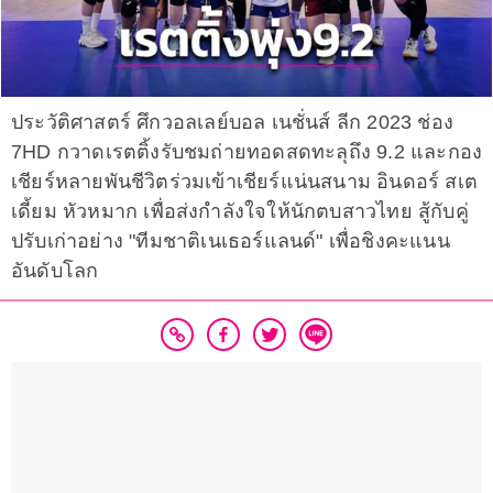
ประวัติศาสตร์ ศึกวอลเลย์บอล เนชั่นส์ ลีก 2023 ช่อง
7HD กวาดเรตติ้งรับชมถ่ายทอดสดทะลุถึง 9.2 และกอง
เชียร์หลายพันชีวิตร่วมเข้าเชียร์แน่นสนาม อินดอร์ สเต
เดี้ยม หัวหมาก เพื่อส่งกำลังใจให้นักตบสาวไทย สู้กับคู่
ปรับเก่าอย่าง "ทีมชาติเนเธอร์แลนด์" เพื่อชิงคะแนน
อันดับโลก