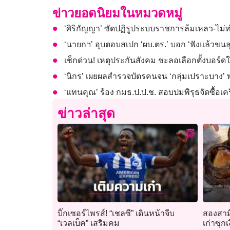
ข่าวยอดนิยมในหมวดหมู่
‘ศิริกัญญา’ ซัดปฏิรูประบบราชการล้มเหลว-ไม่ท
‘นายกฯ’ อุบตอบสเปก ‘ผบ.ตร.’ บอก ‘ฟังแล้วขนล
เช็กด่วน! เหตุประกันสังคม ชะลอเลือกตั้งบอร์ด
‘นิกร’ เผยผลสำรวจบัตรคนจน ‘กลุ่มเปราะบาง’
‘แทนคุณ’ ร้อง กมธ.ป.ป.ช. สอบปมพิรุธจัดซื้อเค
ข่าวล่าสุด
บิ๊กเซอร์ไพรส์! “เชลซี” เดินหน้าจีบ
สองสาม
“เวลเบ็ค” เสริมคม
เก่าซุก