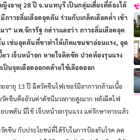
ญิงอายุ 28 ปี จ.นนทบุรี เป็นกลุ่มเสี่ยงที่ต้องได้
ข
มีภาวะลิ่มเลือดอุดตัน ร่วมกับเกล็ดเลือดต่ำ เข้า
มา” นพ.จักรรัฐ กล่าวและว่า ภาวะลิ่มเลือดอุด
น เช่นอุดตันที่ขาทำให้เกิดแขนขาอ่อนแรง, อุด
ี้ยว เจ็บหน้าอก หายใจติดขัด ปวดท้องรุนแรง 
ะเป็นจุดเลือดออกคล้ายไข้เลือดออก
ยอายุ 13 ปี ฉีดวัคซีนไฟเซอร์มีอาการกล้ามเนื้อ
รับวัคซีนคืออ้วนค่าดัชนีมวลกายสูงมาก หลังฉีดไฟ
เฉียบพลัน มีไข้ เจ็บหน้าอกรุนแรง แต่รักษาหายแล้ว
วัคซีน กับประโยชน์ที่ได้รับในการป้องกันโรค ลด