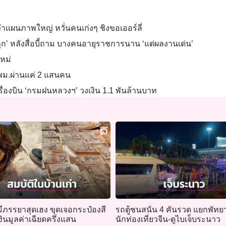
ำแผนภาพใหญ่ หวั่นคนเก่งๆ ชิงขอเออร์ลี่
ุก’ หลังสื่อบี้ถาม บางคนอายุราชการนาน ‘แต่ผลงานเด่น’
ใหม่
 พม.ผ่านแค่ 2 แสนคน
รื่องบิน ‘กรมฝนหลวงฯ’ วงเงิน 1.1 พันล้านบาท
ีภรรยาสุดเฮง ขุดเจอกระป๋องสี
รถตู้ชนสนั่น 4 คันรวด แยกพัทย
เงินมูลค่าเฉียดครึ่งแสน
นักท่องเที่ยวจีน-ดูไบเจ็บระนาว