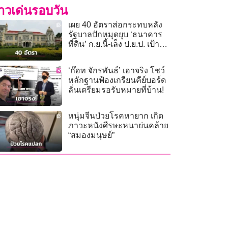
่าวเด่นรอบวัน
เผย 40 อัตราส่อกระทบหลัง
รัฐบาลปักหมุดยุบ ‘ธนาคาร
ที่ดิน’ ก.ย.นี้-เล็ง ป.ย.ป. เป้าต่อ
ไป
‘ก๊อท จักรพันธ์’ เอาจริง โชว์
หลักฐานฟ้องเกรียนคีย์บอร์ด
ลั่นเตรียมรอรับหมายที่บ้าน!
หนุ่มจีนป่วยโรคหายาก เกิด
ภาวะหนังศีรษะหนาย่นคล้าย
“สมองมนุษย์”