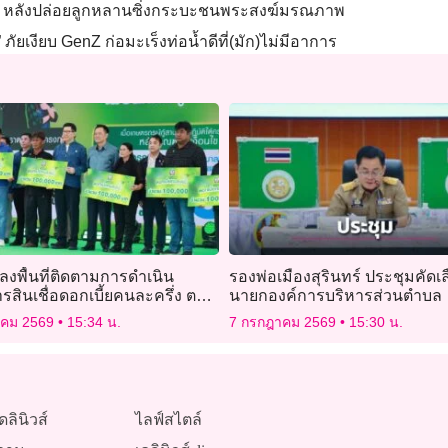
นัก หลังปล่อยลูกหลานซิ่งกระบะชนพระสงฆ์มรณภาพ
 ภัยเงียบ GenZ ก่อมะเร็งท่อน้ำดีที่(มัก)ไม่มีอาการ
งพื้นที่ติดตามการดำเนิน
รองพ่อเมืองสุรินทร์ ประชุมคัดเ
สินเชื่อดอกเบี้ยคนละครึ่ง ตาม
นายกองค์การบริหารส่วนตำบล
รัฐบาล จังหวัด
าคม 2569
15:34 น.
7 กรกฎาคม 2569
15:30 น.
ศรีอยุธยา
ดลินิวส์
ไลฟ์สไตล์