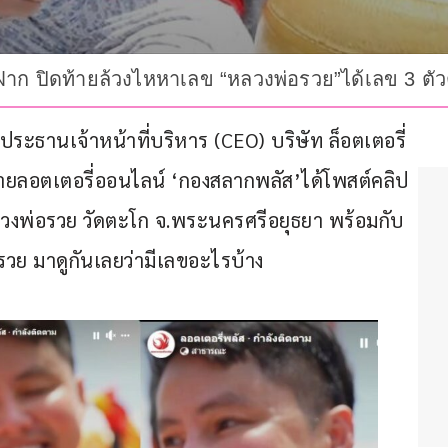
ก ปิดท้ายล้วงไหหาเลข “หลวงพ่อรวย”ได้เลข 3 ตัว
ิ์ ประธานเจ้าหน้าที่บริหาร (CEO) บริษัท ล็อตเตอรี่
ยลอตเตอรี่ออนไลน์ ‘กองสลากพลัส’ได้โพสต์คลิป 
งพ่อรวย วัดตะโก จ.พระนครศรีอยุธยา พร้อมกับ
วย มาดูกันเลยว่ามีเลขอะไรบ้าง