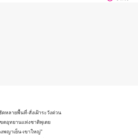
หลายพื้นที่-สั่งเฝ้าระวังด่วน
นเขตอุทยานแห่งชาติพุเตย
ดงพญาเย็น-เขาใหญ่”