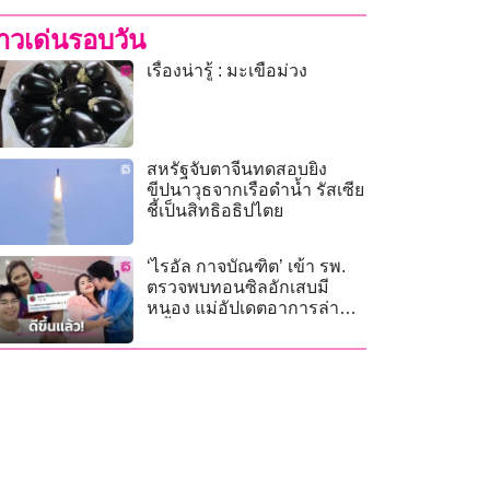
่าวเด่นรอบวัน
เรื่องน่ารู้ : มะเขือม่วง
สหรัฐจับตาจีนทดสอบยิง
ขีปนาวุธจากเรือดำน้ำ รัสเซีย
ชี้เป็นสิทธิอธิปไตย
‘ไรอัล กาจบัณฑิต’ เข้า รพ.
ตรวจพบทอนซิลอักเสบมี
หนอง แม่อัปเดตอาการล่าสุด
ดีขึ้นแล้ว!