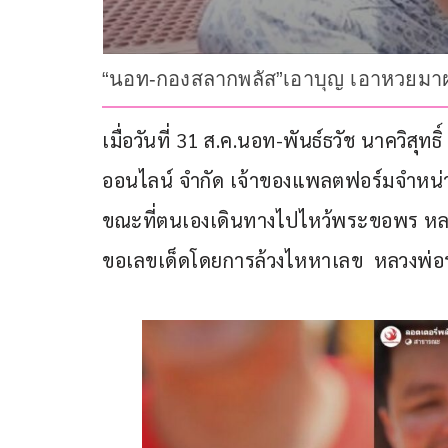
“นอท-กองสลากพลัส”เอาบุญ เอาหวยมาฝา
เมื่อวันที่ 31 ส.ค.นอท-พันธ์ธวัช นาควิสุทธ
ออนไลน์ จำกัด เจ้าของแพลตฟอร์มจำหน่า
ขณะที่ตนเองเดินทางไปไหว้พระขอพร หลว
ขอเลขเด็ดโดยการล้วงไหหาเลข  หลวงพ่อร