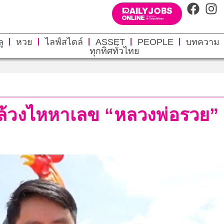
ู
หวย
ไลฟ์สไตล์
ASSET
PEOPLE
บทความ
ทุกทิศทั่วไทย
วงไหหาเลข “หลวงพ่อรวย” ค