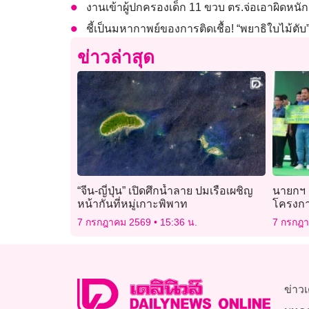
งานเข้าผู้ปกครองเด็ก 11 ขวบ ตร.จ่อเอาผิดห
ชี้เป็นมหากาพย์ของการติดเชื้อ! “พยาธิใบไม้ตับ”
ข่าวล่าสุด
“จีน-ญี่ปุ่น” เปิดศึกน้ำลาย ปมเรือเผชิญ
นายกฯ ล
หน้ากันที่หมู่เกาะพิพาท
โครงการ
นโยบาย
7 กรกฎาคม 2569
15:36 น.
7 กรกฎ
พระนคร
ข่าวเ