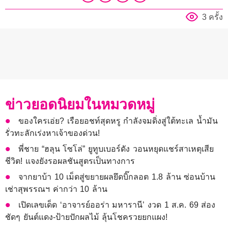
3 ครั้ง
ข่าวยอดนิยมในหมวดหมู่
ของใครเอ่ย? เรือยอชท์สุดหรู กำลังจมดิ่งสู่ใต้ทะเล น้ำมัน
รั่วทะลักเร่งหาเจ้าของด่วน!
พี่ชาย “ฮลุน โซโล่” ยูทูบเบอร์ดัง วอนหยุดแชร์สาเหตุเสีย
ชีวิต! แจงยังรอผลชันสูตรเป็นทางการ
จากยาบ้า 10 เม็ดสู่ขยายผลยึดบิ๊กลอต 1.8 ล้าน ซ่อนบ้าน
เช่าสุพรรณฯ ค่ากว่า 10 ล้าน
เปิดเลขเด็ด ‘อาจารย์ออร่า มหารานี’ งวด 1 ส.ค. 69 ส่อง
ชัดๆ ยันต์แดง-ป้ายปักผลไม้ ลุ้นโชครวยยกแผง!