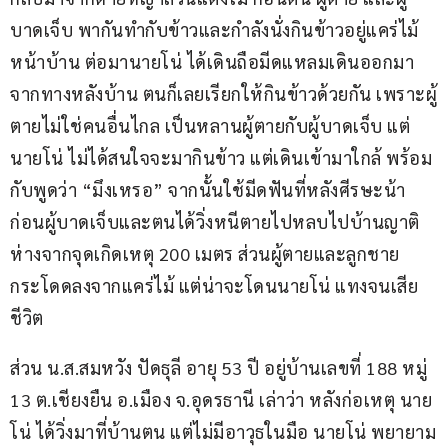
บาดเจ็บ พากันทำกับข้าวและกำลังนั่งกินข้าวอยู่แคร่ไม้
หน้าบ้าน ต่อมานายโน่ ได้เดินถือมีดแหลมเดินออกมา
จากทางหลังบ้าน ตนก็เลยเรียกให้กินข้าวด้วยกัน เพราะผู้
ตายไม่ใช่คนอื่นไกล เป็นหลานผู้ตายกับผู้บาดเจ็บ แต่
นายโน่ ไม่ได้สนใจจะมากินข้าว แต่เดินเข้ามาใกล้ พร้อม
กับพูดว่า “มึงเหรอ” จากนั้นใช้มีดฟันที่หลังศีรษะน้า 
ก่อนผู้บาดเจ็บและตนได้วิ่งหนีตายไปหลบไปบ้านญาติ
ห่างจากจุดเกิดเหตุ 200 เมตร ส่วนผู้ตายและลูกชาย
กระโดดลงจากแคร่ไม้ แต่น่าจะโดนนายโน่ แทงจนเสีย
ชีวิต
ส่วน น.ส.สมหวัง ปัดธุลี อายุ 53 ปี อยู่บ้านเลขที่ 188 หมู่ 
13 ต.เชียงยืน อ.เมือง จ.อุดรธานี เล่าว่า หลังก่อเหตุ นาย
โน่ ได้วิ่งมาที่บ้านตน แต่ไม่มีอาวุธในมือ นายโน่ พยายาม