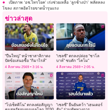
เปิดภาพ ‘อช.ไทรโยค’ เร่งช่วยเหลือ ‘ลูกช้างป่า’ พลัดหลง
โขลง สภาพอิดโรยขาดน้ำรุนแรง
ข่าวล่าสุด
“ปืนใหญ่” หน้าชาสาลิกาดง
“เชลซี” ตกลงปล่อย “ชาโล
ปัดข้อเสนอซื้อ “กิมาไรส์”
บาห์” ซบตัก “โคโม”
4 สิงหาคม 2569
3:16 น.
4 สิงหาคม 2569
2:05 น.
“โปเช็ตติโน” ตกลงต่อสัญญา
“เชลซี” ยืนยันคว้า “เฮนเดอร์
คุมสหรัฐจนจบบอลโลก 2030
สัน” ร่วมทัพทางการ