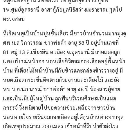
พิสูจน์หลักฐาน แพทย์เวร รพ.ศูนย์อุดรธานี กู้ชีพ 
รพ.ศูนย์อุดรธานี อาสากู้ภัยมูลนิธิสว่างเมธาธรรม รุดไป
ตรวจสอบ
ที่เกิดเหตุเป็นบ้านปูนชั้นเดียว มีชาวบ้านจำนวนมากมุงดู
ศพ น.ส.วิภาวรรณ ชาวพ่อค้า อายุ 58 ปี อยู่บ้านเลขที่ 
81 หมู่ 13 ต.เชียงยืน อ.เมือง จ.อุดรธานี มีบาดแผลถูก
แทงบริเวณหน้าอก นอนเสียชีวิตจมกองเลือดอยู่พื้นหน้า
บ้าน ที่เตียงไม้หน้าบ้านมีกับข้าวและกล่องข้าววางอยู่ มี
หยดเลือดกระเซ็นติดตามถ้วยจานและเตียงไม้ และยัง
พบ น.ส.นภาภรณ์ ชาวพ่อค้า อายุ 48 ปี น้องสาวผู้ตาย 
และเป็นเมียผู้ใหญ่บ้าน ถูกฟันบริเวณศีรษะเป็นแผล
ฉกรรจ์ วิ่งหนีตายไปขอความช่วยเหลือจากชาวบ้าน 
นอนหายใจรวยรินจมกองเลือดอยู่ใต้ถุนบ้านห่างจากจุด
เกิดเหตุประมาณ 200 เมตร เจ้าหน้าที่รีบนำตัวส่งโรง