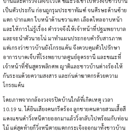
บ้านและตำรวจไล่จับไว้ได้ ขณะวิ่งเข้าไปหวังจับชาวบ้าน
เป็นตัวประกัน ก่อนถูกรุมประชาทัณฑ์ จนศีรษะด้านซ้าย
แตก ปากแตก ใบหน้าด้านขวาแตก เลือดไหลอาบหน้า 
และให้การไม่รู้เรื่อง ตำรวจจึงให้เจ้าหน้าที่ปฐมพยาบาล 
และจะนำตัวนายโน่ มาทำแผนประกอบคำรับสารภาพ 
แต่เกรงว่าชาวบ้านยังโกรธแค้น จึงควบคุมตัวไปรักษา
อาการบาดเจ็บที่โรงพยาบาลศูนย์อุดรธานี และขณะที่
เจ้าหน้าที่ชันสูตรพลิกศพ ญาติและชาวบ้านต่างร้องไห้
กันระงมด้วยความสงสาร และก่นด่าฆาตกรด้วยความ
โกรธแค้น
โดยภาพจากกล้องวงจรปิดบ้านใกล้ที่เกิดเหตุ เวลา 
10.19 น. ได้ยินเสียงคนกรีดร้อง ลูกชายคนตายสวมเสื้อสี
แดงแขนดำวิ่งหนีตายออกมาแล้ววิ่งกลับไปพร้อมกับท่อน
ไม้ แต่สุดท้ายก็วิ่งหนีตายแตกกระเจิงออกมาทั้งชาวบ้าน