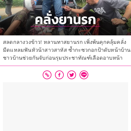
สลดกลางวงข้าว! หลานทาสยานรก เพิ่งพ้นคุกคลุ้มคลั่ง
มีดแหลมฟันหัวน้าสาวสาหัส ซ้ำกะซวกอกป้าดับหน้าบ้าน
ชาวบ้านช่วยกันจับก่อนรุมประชาทัณฑ์เลือดอาบหน้า