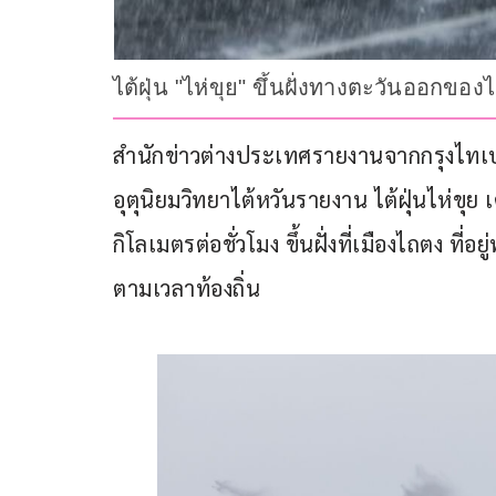
ไต้ฝุ่น "ไห่ขุย" ขึ้นฝั่งทางตะวันออกข
สำนักข่าวต่างประเทศรายงานจากกรุงไทเป สา
อุตุนิยมวิทยาไต้หวันรายงาน ไต้ฝุ่นไห่ขุย 
กิโลเมตรต่อชั่วโมง ขึ้นฝั่งที่เมืองไถตง ที่
ตามเวลาท้องถิ่น