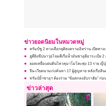
ข่าวยอดนิยมในหมวดหมู่
ทรัมป์ชู 2 ทางเลือกยุติสงครามอิหร่าน เปิดทา
ฮูตียิงขีปนาวุธโจมตีเรือน้ำมันซาอุดีอาระเบีย 
ยอดเหยื่อแผ่นดินไหวคุมาโมโตะพุ่ง 13 ราย ญี่ปุ่
จีน-เวียดนามเร่งค้นหา 17 ผู้สูญหาย หลังเรือสิ
ทรัมป์ย้ำซาอุฯ ต้องร่วม “ข้อตกลงอับราฮัม” ก่อน
ข่าวล่าสุด