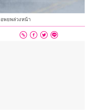
องอพยพล่วงหน้า