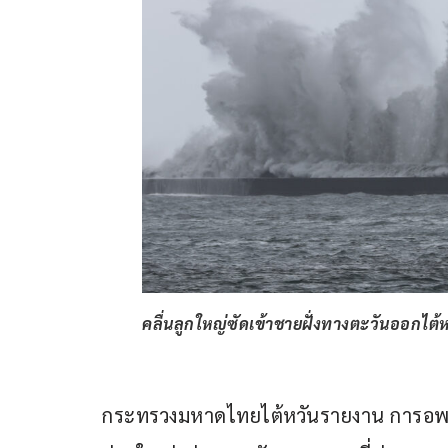
คลื่นลูกใหญ่ซัดเข้าชายฝั่งทางตะวันออกไต้ห
กระทรวงมหาดไทยไต้หวันรายงาน การอพยพป