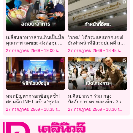
เปลี่ยนอาหารส่วนเกินเป็นมื้อ
‘กกต.’ โต้กระแสแทรกแซง!
คุณภาพ ลดขยะ-ส่งต่อชุมชน
ยันทำหน้าที่อิสระปมคดี สว.
เปราะบาง
ยึดหลักฐาน-กฎหมาย คาดลง
27 กรกฎาคม 2569
19:00 น.
27 กรกฎาคม 2569
18:45 น.
มติสิ้น ส.ค. นี้
หมดปัญหากรอกข้อมูลซ้ำ!
ม.ศิลปากรฯ ร่วม กอง
ศธ.ผนึก INET สร้าง ‘ซูเปอร์
บังคับการ ตร.ท่องเที่ยว 3 เปิด
แอปการศึกษา’ ใช้ข้อมูลชุด
โครงการอบรม “ยุวทูตตำรวจ
27 กรกฎาคม 2569
18:35 น.
27 กรกฎาคม 2569
18:30 น.
เดียวทั่วไทย
ท่องเที่ยว”