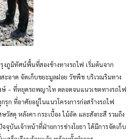
งภูมิทัศน์พื้นที่สองข้างทางรถไฟ เริ่มต้นจาก
ะอาด จัดเก็บขยะมูลฝอย วัชพืช บริเวณริมทาง
ุพงษ์ – ที่หยุดรถพญาไท ตลอดจนแนวเขตทางรถไฟ 
ผู้บุกรุก ที่อาศัยอยู่ในแนวโครงการก่อสร้างรถไฟ
ษวัสดุ หลังคา กระเบื้อง ไม้อัด และสังกะสี รวมถึง
ัจจุบันเจ้าหน้าที่ฝ่ายการช่างโยธา ได้มีการจัดเก็บ