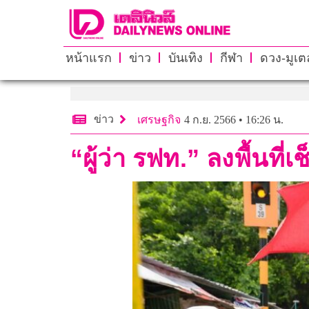
หน้าแรก
ข่าว
บันเทิง
กีฬา
ดวง-มูเตล
ข่าว
เศรษฐกิจ
4 ก.ย. 2566 • 16:26 น.
“ผู้ว่า รฟท.” ลงพื้นที