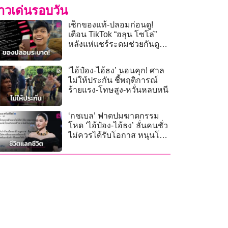
่าวเด่นรอบวัน
เช็กของแท้-ปลอมก่อนดู!
เตือน TikTok “ฮลุน โซโล่”
หลังแห่แชร์ระดมช่วยกันดู
สร้างรายได้
‘ไอ้ป๋อง-ไอ้ธง’ นอนคุก! ศาล
ไม่ให้ประกัน ชี้พฤติการณ์
ร้ายแรง-โทษสูง-หวั่นหลบหนี
‘กชเบล’ ฟาดปมฆาตกรรม
โหด ‘ไอ้ป๋อง-ไอ้ธง’ ลั่นคนชั่ว
ไม่ควรได้รับโอกาส หนุนโทษ
ประหารชีวิต!