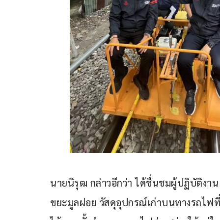
นายนิรุฒ กล่าวอีกว่า ได้ชื่นชมผู้ปฏิบัติงาน
ขยะมูลฝอย วัสดุอุปกรณ์เก่าบนทางรถไฟที่ไ