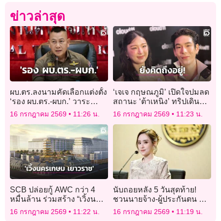
ข่าวล่าสุด
ผบ.ตร.ลงนามคัดเลือกแต่งตั้ง
‘เจเจ กฤษณภูมิ’ เปิดใจปมลด
‘รอง ผบ.ตร.-ผบก.’ วาระ
สถานะ ‘ต้าเหนิง’ ทริปเดินป่า
2569 ส่งเข้าพิจารณา 10
ฮีโร่ช่วยฮีลใจ รับมีซึม-คิดถึง
16 กรกฎาคม 2569
11:26 น.
16 กรกฎาคม 2569
11:23 น.
ส.ค.นี้
บ้าง!
SCB ปล่อยกู้ AWC กว่า 4
นับถอยหลัง 5 วันสุดท้าย!
หมื่นล้าน ร่วมสร้าง “เวิ้งนคร
ชวนนายจ้าง-ผู้ประกันตน ลง
เกษม เยาวราช” แลนด์มาร์ก
ทะเบียนเลือกตั้ง ‘บอร์ด
16 กรกฎาคม 2569
11:22 น.
16 กรกฎาคม 2569
11:19 น.
แห่งใหม่
ประกันสังคม’ หมดเขต 20