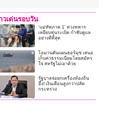
่าวเด่นรอบวัน
‘แม่ทัพภาค 1’ ห่วงทหาร
เหยียบทุ่นระเบิด กำชับดูแล
อย่างดีที่สุด
โอมานดันแผนฮอร์มุซ เสนอ
เก็บค่าธรรมเนียมโดยสมัคร
ใจ สหรัฐไม่เอาด้วย
รัฐบาลจ่อยกเครื่องท้องถิ่น
อึ้ง! เงินเดือนสูงกว่าปลัด
กระทรวง