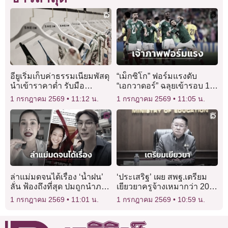
อียูเริ่มเก็บค่าธรรมเนียมพัสดุ
“เม็กซิโก” ฟอร์มแรงดับ
นำเข้าราคาต่ำ รับมือ
“เอกวาดอร์” ฉลุยเข้ารอบ 16
อีคอมเมิร์ซจีน
ทีมสุดท้าย ศึกฟุตบอลโลก
1 กรกฎาคม 2569
11:12 น.
1 กรกฎาคม 2569
11:05 น.
2026
ล่าแม่มดจนได้เรื่อง ‘น้ำฝน’
‘ประเสริฐ’ เผย สพฐ.เตรียม
ลั่น ฟ้องถึงที่สุด ปมถูกนำภาพ
เยียวยาครูจ้างเหมากว่า 200
ไปโยงคดีแอร์สาวขนยา
ราย หลังไม่ผ่านคัดเลือก
1 กรกฎาคม 2569
11:01 น.
1 กรกฎาคม 2569
10:59 น.
ลูกจ้างชั่วคราว