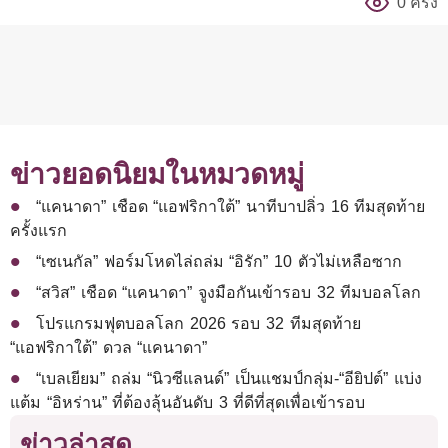
0 ครั้ง
ข่าวยอดนิยมในหมวดหมู่
“แคนาดา” เชือด “แอฟริกาใต้” นาทีบาปลิ่ว 16 ทีมสุดท้าย
ครั้งแรก
“เซเนกัล” ฟอร์มโหดไล่ถล่ม “อิรัก” 10 ตัวไม่เหลือซาก
“สวิส” เชือด “แคนาดา” จูงมือกันเข้ารอบ 32 ทีมบอลโลก
โปรแกรมฟุตบอลโลก 2026 รอบ 32 ทีมสุดท้าย
“แอฟริกาใต้” ดวล “แคนาดา”
“เบลเยียม” ถล่ม “นิวซีแลนด์” เป็นแชมป์กลุ่ม-“อียิปต์” แบ่ง
แต้ม “อิหร่าน” ที่ต้องลุ้นอันดับ 3 ที่ดีที่สุดเพื่อเข้ารอบ
ข่าวล่าสุด