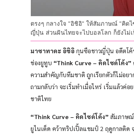
ตรงๆ กลางใจ "อิชิอิ" ให้สัมภาษณ์ "คิด
ญี่ปุ่น ส่วนฝันไทยจะไปบอลโลก ก็ยังไม่
มาซาทาดะ อิชิอิ
 กุนซือชาวญี่ปุ่น อดีตโ
ช่องยูทูบ 
“Think Curve – คิดไซด์โค้ง”
ความสำคัญกับทีมชาติ ถูกเรียกตัวก็ไม่อ
ถามกลับว่า จะเริ่มทำเมื่อไหร่ เริ่มแล้
ชาติไทย
“Think Curve – คิดไซด์โค้ง”
 สัมภาษณ์อ
ยูไนเต็ด คว้าทริปเปิ้ลแชมป์ 2 ฤดูกาลติ