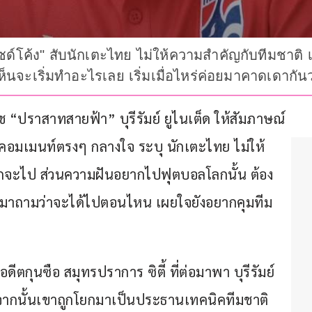
ไซด์โค้ง" สับนักเตะไทย ไม่ให้ความสำคัญกับทีมชาติ 
เห็นจะเริ่มทำอะไรเลย เริ่มเมื่อไหร่ค่อยมาคาดเดาก
ค้ช “ปราสาทสายฟ้า” บุรีรัมย์ ยูไนเต็ด ให้สัมภาษณ์
 คอมเมนท์ตรงๆ กลางใจ ระบุ นักเตะไทย ไม่ให้
ยากจะไป ส่วนความฝันอยากไปฟุตบอลโลกนั้น ต้อง
วค่อยมาถามว่าจะได้ไปตอนไหน เผยใจยังอยากคุมทีม
ดีตกุนซือ สมุทรปราการ ซิตี้ ที่ต่อมาพา บุรีรัมย์ 
ด จากนั้นเขาถูกโยกมาเป็นประธานเทคนิคทีมชาติ