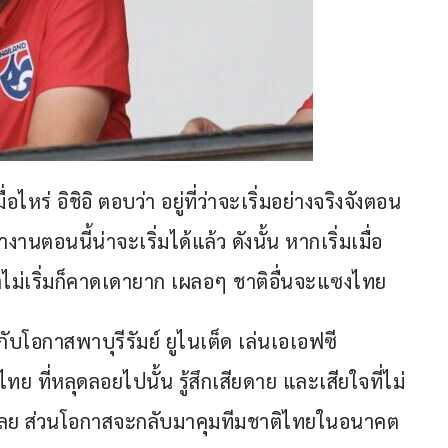
ร่ อิชิอิ ตอบว่า อยู่ที่ว่าจะเริ่มอย่างจริงจังตอน
านตอนนี้น่าจะเริ่มได้แล้ว ดังนั้น หากเริ่มเมื่อ
ถ้าไม่เริ่มก็คาดเดายาก เผลอๆ ชาติอื่นจะแซงไทย
กับโอกาสพาบุรีรัมย์ ยูไนเต็ด เล่นเอเอฟซี 
ทย ที่หลุดลอยไปนั้น รู้สึกเสียดาย และเสียใจที่ไม่
หายไปเลย ส่วนโอกาสจะกลับมาคุมทีมชาติไทยในอนาคต 