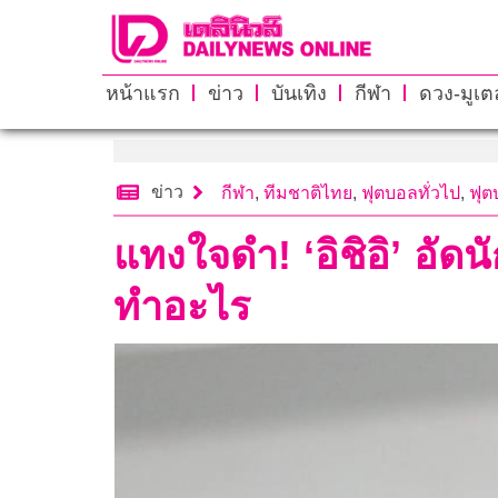
หน้าแรก
ข่าว
บันเทิง
กีฬา
ดวง-มูเตล
ข่าว
กีฬา
,
ทีมชาติไทย
,
ฟุตบอลทั่วไป
,
ฟุ
แทงใจดำ! ‘อิชิอิ’ อั
ทำอะไร