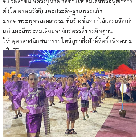
ตั้ง วัดตาขัน หลวงปู่ทวด วัดช้างไห้ สมเด็จพระพุฒาจาร
ย์ (โต พรหมรังสี) และประดิษฐานพระแก้ว
มรกต พระพุทธมงคลธรรม ที่สร้างขึ้นจากไม้แกะสลักเก่า
แก่ และมีพระสมเด็จมหาจักรพรรดิ์ประดิษฐาน
ให้ พุทธศาสนิกชน กราบไหว้บูชาสิ่งศักดิ์สิทธิ์ เพื่อความ
เป็นสิริมงคล