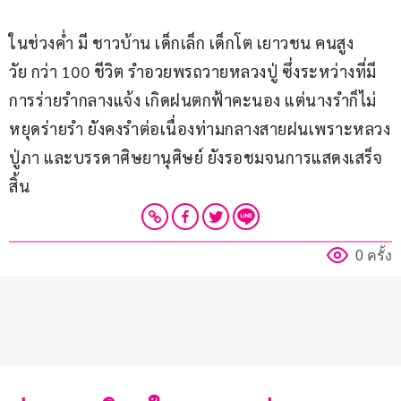
ในช่วงค่ำ มี ชาวบ้าน เด็กเล็ก เด็กโต เยาวชน คนสูง
วัย กว่า 100 ชีวิต รำอวยพรถวายหลวงปู่ ซึ่งระหว่างที่มี
การร่ายรำกลางแจ้ง เกิดฝนตกฟ้าคะนอง แต่นางรำก็ไม่
หยุดร่ายรำ ยังคงรำต่อเนื่องท่ามกลางสายฝนเพราะหลวง
ปู่ภา และบรรดาศิษยานุศิษย์ ยังรอชมจนการแสดงเสร็จ
สิ้น
0 ครั้ง