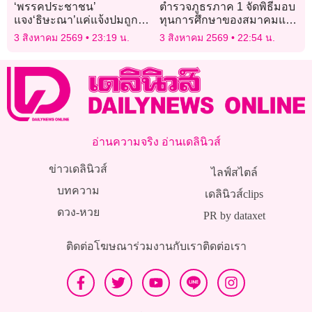
‘พรรคประชาชน’
ตำรวจภูธรภาค 1 จัดพิธีมอบ
แจง‘ธิษะณา’แค่แจ้งปมถูก
ทุนการศึกษาของสมาคมแม่
ละเมิด ไม่ขอให้ดำเนินการ
บ้านตำรวจ ประจำปี 2569
3 สิงหาคม 2569
23:19 น.
3 สิงหาคม 2569
22:54 น.
ต่อ
อ่านความจริง อ่านเดลินิวส์
ข่าวเดลินิวส์
ไลฟ์สไตล์
บทความ
เดลินิวส์clips
ดวง-หวย
PR by dataxet
ติดต่อโฆษณา
ร่วมงานกับเรา
ติดต่อเรา