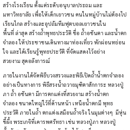
สร้างโรงเรียน ตั้งแต่ระดับอนุบาลประถม และ
มหาวิทยาลัย เพื่อให้เด็กเยาวชน คนในหมู่บ้านไม่ต้องไป
เรียนไกล สร้างและอุปถัมทีมฟุตบอลเยาวชนใน
พื้นที่ ล่าสุด สร้างถ้ำพุทธประวัติ ชื่อ ถ้ำอชันตา และน้ำตก
จำลอง ให้ประชาชนเดินทางมาท่องเที่ยว พักผ่อนหย่อน
ใจ และได้เรียนรู้พุทธประวัติ ที่จัดแสดงไว้อย่าง
สวยงาม สุดอลังการณ์
ภายในงานได้จัดพิธีบวงสรวงและพิธีเปิดถ้ำน้ำตกจำลอง
อย่างเป็นทางการ พิธีสรงน้ำถวายมุฑิตาสักการะ หลวงปู่
ภา ถ้ำ อชันตา มีการตกแต่งที่สวยงาม สร้างน้ำตก
จำลอง ขนาดใหญ่ไว้ที่ด้านหน้า เหนือน้ำตกมี พุทธ
ประวัติ ภายในถ้ำ ตกแต่งเสมือนถ้ำจริง ในมุมต่างๆ  มีหุ่น
ขี้ผึ้ง พระเกจิที่เคารพศรัทธา เช่น หลวงปู่ภา หลวงปู่