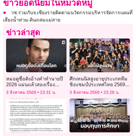
ข่าวยอดนิยมในหมวดหมู่
วช.ร่วมกับจ.เชียงรายติดตามนวัตกรรมบริหารจัดการแผนที่
เสี่ยงน้ำท่วม-ดินถล่มแม่สาย
ข่าวล่าสุด
หมอดูชื่อดังอ้างคำทำนายปี
ศึกเทนนิสสูงอายุประเภททีม
2026 แม่นแล้วสองเรื่อง
ชิงแชมป์ประเทศไทย 2569″
เตือนภัยเรื่องที่สามกำลังก่อ
ทำสถิตินักกีฬาร่วมชิงชัย
3 สิงหาคม 2569
23:31 น.
3 สิงหาคม 2569
23:28 น.
ตัว
สูงสุดเป็นประวัติการณ์