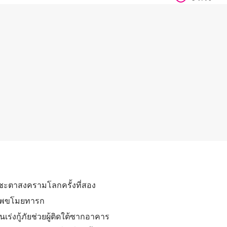
กชะตาสงครามโลกครั้งที่สอง
าศพขโมยทารก
นเร่งกู้ภัยช่วยผู้ติดใต้ซากอาคาร