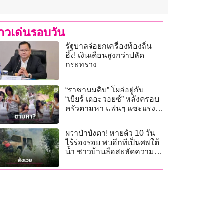
่าวเด่นรอบวัน
รัฐบาลจ่อยกเครื่องท้องถิ่น
อึ้ง! เงินเดือนสูงกว่าปลัด
กระทรวง
“ราชานมดิบ” โผล่อยู่กับ
“เบียร์ เดอะวอยซ์” หลังครอบ
ครัวตามหา แฟนๆ แซะแรง
หวานแบบฝืนสุดๆ
ผวาป่าบังตา! หายตัว 10 วัน
ไร้ร่องรอย พบอีกทีเป็นศพใต้
น้ำ ชาวบ้านลือสะพัดความ
เร้นลับป่าทุ่งพอก