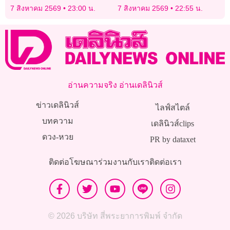
ไหลเรือไฟ ประจำปี 2569
‘ทอม แอนดรูวส์’ บิดเบือนปม
7 สิงหาคม 2569
23:00 น.
7 สิงหาคม 2569
22:55 น.
ไทย-กัมพูชา
อ่านความจริง อ่านเดลินิวส์
ข่าวเดลินิวส์
ไลฟ์สไตล์
บทความ
เดลินิวส์clips
ดวง-หวย
PR by dataxet
ติดต่อโฆษณา
ร่วมงานกับเรา
ติดต่อเรา
© 2026 บริษัท สี่พระยาการพิมพ์ จำกัด