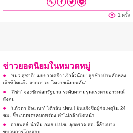
1 ครั้ง
ข่าวยอดนิยมในหมวดหมู่
‘รมว.สุชาติ’ เผยข่าวเศร้า ‘เจ้าจิ๋วน้อย’ ลูกช้างป่าพลัดหลง
เสียชีวิตแล้ว จากภาวะ ‘ไตวายเฉียบพลัน’
‘ลิซ่า’ จองซักฟอกรัฐบาล ระดับความรุนแรงตามอารมณ์
สังคม
‘แก้วตา ธิษะณา’ โต้กลับ ปชน.! ยันแจ้งชื่อผู้ก่อเหตุใน 24
ชม. ชี้ระบบพรรคบกพร่อง ทำไม่กล้าเปิดหน้า
อาสพลธ์ นำทีม กมธ.ป.ป.ช. ลุยตรวจ สถ. จี้ล้างบาง
ขบวนการโกงสอบ