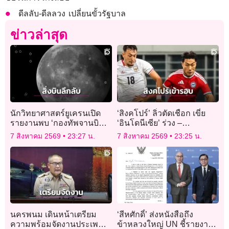
ดีลลับ-ดีลลวง เปลี่ยนขั้วรัฐบาล
ข่าวล่าสุด
นักวิทยาศาสตร์ยูเครนเปิด
‘สิงคโปร์’ ลิ่วตัดเชือก เขี่ย
รายงานพบ ‘กองทัพจานบิน’
‘อินโดนีเซีย’ ร่วง –
ใกล้ดวงจันทร์
‘เวียดนาม’ แชมป์กลุ่ม
7 สิงหาคม 2569
23:27 น.
7 สิงหาคม 2569
23:25 น.
นครพนม เดินหน้าเตรียม
‘สีหศักดิ์’ ส่งหนังสือถึง
ความพร้อมจัดงานประเพณี
ข้าหลวงใหญ่ UN ชี้รายงาน