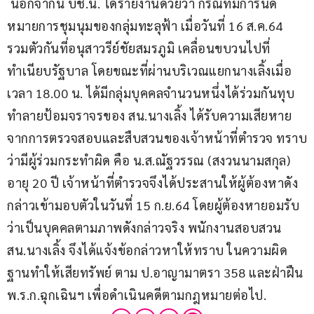
 นอกจากนี้ บช.น. ได้รายงานด้วยว่า กรณีที่มีการนัด
หมายการชุมนุมของกลุ่มทะลุฟ้า เมื่อวันที่ 16 ส.ค.64 
รวมตัวกันที่อนุสาวรีย์ชัยสมรภูมิ เคลื่อนขบวนไปที่
ทำเนียบรัฐบาล โดยขณะที่ผ่านบริเวณแยกนางเลิ้งเมื่อ
เวลา 18.00 น. ได้มีกลุ่มบุคคลจำนวนหนึ่งได้ร่วมกันทุบ
ทำลายป้อมจราจรของ สน.นางเลิ้ง ได้รับความเสียหาย 
จากการตรวจสอบและสืบสวนของเจ้าหน้าที่ตำรวจ ทราบ
ว่ามีผู้ร่วมกระทำผิด คือ น.ส.ณัฐวรรณ (สงวนนามสกุล)​ 
อายุ 20 ปี เจ้าหน้าที่ตำรวจจึงได้ประสานให้ผู้ต้องหาดัง
กล่าวเข้ามอบตัวในวันที่ 15 ก.ย.64 โดยผู้ต้องหายอมรับ
ว่าเป็นบุคคลตามภาพดังกล่าวจริง พนักงานสอบสวน
สน.นางเลิ้ง จึงได้แจ้งข้อกล่าวหาให้ทราบ ในความผิด
ฐานทำให้เสียทรัพย์ ตาม ป.อาญามาตรา 358 และฝ่าฝืน 
พ.ร.ก.ฉุกเฉินฯ เพื่อดำเนินคดีตามกฎหมายต่อไป.