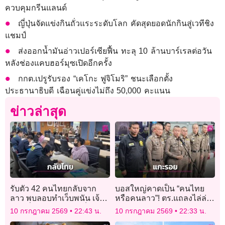
ควบคุมกรีนแลนด์
ญี่ปุ่นจัดแข่งกินถั่วแระระดับโลก คัดสุดยอดนักกินสู่เวทีชิง
แชมป์
ส่งออกน้ำมันอ่าวเปอร์เซียฟื้น ทะลุ 10 ล้านบาร์เรลต่อวัน
หลังช่องแคบฮอร์มุซเปิดอีกครั้ง
กกต.เปรูรับรอง “เคโกะ ฟูจิโมริ” ชนะเลือกตั้ง
ประธานาธิบดี เฉือนคู่แข่งไม่ถึง 50,000 คะแนน
ข่าวล่าสุด
รับตัว 42 คนไทยกลับจาก
บอสใหญ่คาดเป็น “คนไทย
ลาว พบลอบทำเว็บพนัน เจ้า
หรือคนลาว”! ตร.แถลงไล่ล่า
หน้าที่คัดกรองไม่พบเป็น
แก๊งเฮโรอีนแอร์สาว กบดาน
10 กรกฎาคม 2569
22:43 น.
10 กรกฎาคม 2569
22:33 น.
เหยื่อค้ามนุษย์
ประเทศเพื่อนบ้าน