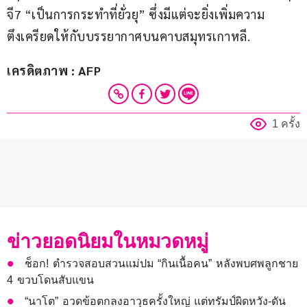
จี7 “เป็นการกระทำที่ยั่วยุ” ซึ่งมีแต่จะยิ่งเพิ่มความ
ตึงเครียดให้กับบรรยากาศบนคาบสมุทรเกาหลี.
เครดิตภาพ : AFP
1 ครั้ง
ข่าวยอดนิยมในหมวดหมู่
ช็อก! ตำรวจสอบสวนแม่ปม “กินเนื้อคน” หลังพบศพลูกชาย
4 ขวบโดนสับแขน
“นาโต” อวดข้อตกลงอาวุธครั้งใหญ่ แต่ทรัมป์ผิดหวัง-ดัน