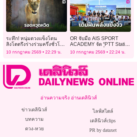
ระทึก! หนุ่มดวงแข็งโดน
OR จับมือ AIS SPORT
สิงโตตรึงร่างร่วมครึ่งชั่วโมง
ACADEMY จัด “PTT Station
รอดตายเพราะเสี่ยง “ลูบหัว”
เติมฝันพลังแข้งจิ๋ว”
10 กรกฎาคม 2569
22:29 น.
10 กรกฎาคม 2569
22:24 น.
ปลอบให้มันใจเย็น
อ่านความจริง อ่านเดลินิวส์
ข่าวเดลินิวส์
ไลฟ์สไตล์
บทความ
เดลินิวส์clips
ดวง-หวย
PR by dataxet