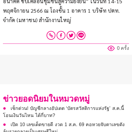
อนาคต ขับเคลื่อนชุมชนสู่ความยั่งยืน” ในวันที่ 14-15 
พฤศจิกายน 2566 ณ โถงชั้น 1 อาคาร 1 บริษัท ปตท. 
จำกัด (มหาชน) สำนักงานใหญ่
0 ครั้ง
ข่าวยอดนิยมในหมวดหมู่
เช็กด่วน! บัญชีกลางอัปเดต ‘บัตรสวัสดิการแห่งรัฐ’ ส.ค.นี้
โอนเงินวันไหน ได้กี่บาท?
เปิด 10 เลขเด็ดขายดี งวด 1 ส.ค. 69 คอหวยจับตาเลขดัง
ลุ้นรวยกลายเป็นเศรษฐีใหม่