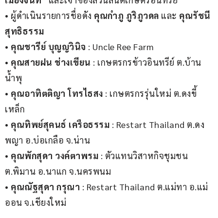
• ผู้ดำเนินรายการชื่อดัง 
คุณกำภู ภูริภูวดล 
และ 
คุณรัชนี 
สุทธิธรรม
• 
คุณชารีย์ บุญญวินิจ
 : Uncle Ree Farm
• 
คุณสายฝน ช่างเขียน
 : เกษตรกรข้าวอินทรีย์ ต.บ้าน
น้ำพุ
• 
คุณอาทิตติญา โทรไธสง
 : เกษตรกรรุ่นใหม่ ต.ดงขี้
เหล็ก
• 
คุณทิพย์สุคนธ์ เครือธรรม
 : Restart Thailand ต.ดง
พญา อ.บ่อเกลือ จ.น่าน
• 
คุณพักสุดา วงค์ตาพรม
 : ตัวแทนวิสาหกิจชุมชน 
ต.พิมาน อ.นาแก จ.นครพนม
• 
คุณณัฐสุดา กรุณา
 : Restart Thailand ต.แม่ทา อ.แม่
ออน จ.เชียงใหม่