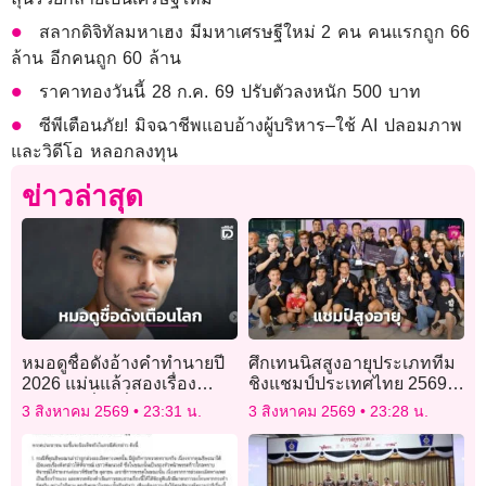
สลากดิจิทัลมหาเฮง มีมหาเศรษฐีใหม่ 2 คน คนแรกถูก 66
ล้าน อีกคนถูก 60 ล้าน
ราคาทองวันนี้ 28 ก.ค. 69 ปรับตัวลงหนัก 500 บาท
ซีพีเตือนภัย! มิจฉาชีพแอบอ้างผู้บริหาร–ใช้ AI ปลอมภาพ
และวิดีโอ หลอกลงทุน
ข่าวล่าสุด
หมอดูชื่อดังอ้างคำทำนายปี
ศึกเทนนิสสูงอายุประเภททีม
2026 แม่นแล้วสองเรื่อง
ชิงแชมป์ประเทศไทย 2569″
เตือนภัยเรื่องที่สามกำลังก่อ
ทำสถิตินักกีฬาร่วมชิงชัย
3 สิงหาคม 2569
23:31 น.
3 สิงหาคม 2569
23:28 น.
ตัว
สูงสุดเป็นประวัติการณ์