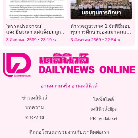
‘พรรคประชาชน’
ตำรวจภูธรภาค 1 จัดพิธีมอบ
แจง‘ธิษะณา’แค่แจ้งปมถูก
ทุนการศึกษาของสมาคมแม่
ละเมิด ไม่ขอให้ดำเนินการ
บ้านตำรวจ ประจำปี 2569
3 สิงหาคม 2569
23:19 น.
3 สิงหาคม 2569
22:54 น.
ต่อ
อ่านความจริง อ่านเดลินิวส์
ข่าวเดลินิวส์
ไลฟ์สไตล์
บทความ
เดลินิวส์clips
ดวง-หวย
PR by dataxet
ติดต่อโฆษณา
ร่วมงานกับเรา
ติดต่อเรา