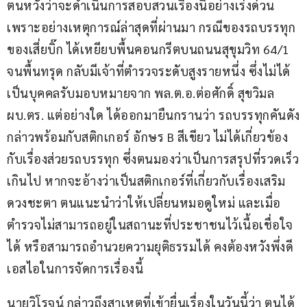
ตนหวังว่าจะดำเนินการสอบสวนเรื่องนี้อย่างเร่งด่วน 
เพราะอย่างเหตุการณ์ล่าสุดที่ผ่านมา กรณีของรถบรรทุก
ของเสี่ยบิ๊ก ได้เหยียบพื้นคอนกรีตบนถนนสุขุมวิท 64/1 
จนพื้นทรุด กลับมีเจ้าที่ตำรวจระดับสูงรายหนึ่ง ซึ่งไม่ได้
เป็นบุคคลรับมอบหมายจาก พล.ต.อ.ต่อศักดิ์ สุขวิมล 
ผบ.ตร. แต่อย่างใด ได้ออกมายืนกรานว่า รถบรรทุกคันดัง
กล่าวพร้อมกับสติกเกอร์ อักษร B สีเขียว ไม่ได้เกี่ยวข้อง
กับเรื่องส่วยรถบรรทุก ซึ่งตนมองว่าเป็นการสรุปที่รวดเร็ว
เกินไป หากจะอ้างว่าเป็นสติกเกอร์ที่เกี่ยวกับเรื่องเสริม
ดวงชะตา ตนแนะนำว่าให้เปลี่ยนหมอดูใหม่ และเมื่อ
ตำรวจไม่สามารถอยู่ในสถานะที่ประชาชนไว้เนื้อเชื่อใจ
ได้ หรือสามารถอำนวยความยุติธรรมได้ คงต้องหวังพึ่งดี
เอสไอในการจัดการเรื่องนี้
นายวิโรจน์ กล่าวถึงสาเหตุที่เข้ายื่นเรื่องในวันนี้ว่า ตนได้