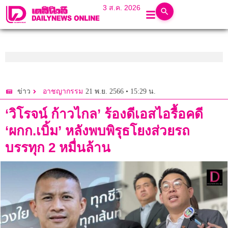
3 ส.ค. 2026
21 พ.ย. 2566 • 15:29 น.
ข่าว
อาชญากรรม
‘วิโรจน์ ก้าวไกล’ ร้องดีเอสไอรื้อคดี
‘ผกก.เบิ้ม’ หลังพบพิรุธโยงส่วยรถ
บรรทุก 2 หมื่นล้าน