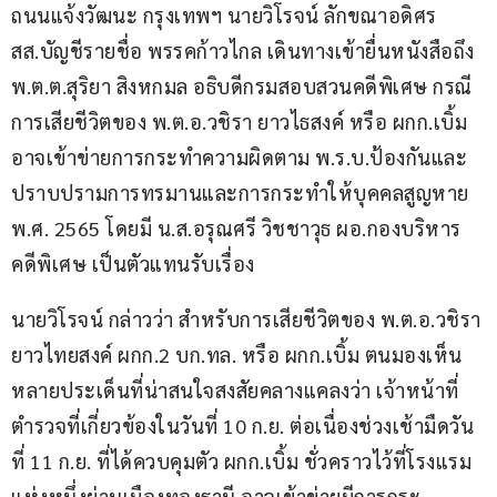
ถนนแจ้งวัฒนะ กรุงเทพฯ นายวิโรจน์ ลักขณาอดิศร 
สส.บัญชีรายชื่อ พรรคก้าวไกล เดินทางเข้ายื่นหนังสือถึง 
พ.ต.ต.สุริยา สิงหกมล อธิบดีกรมสอบสวนคดีพิเศษ กรณี
การเสียชีวิตของ พ.ต.อ.วชิรา ยาวไธสงค์ หรือ ผกก.เบิ้ม 
อาจเข้าข่ายการกระทำความผิดตาม พ.ร.บ.ป้องกันและ
ปราบปรามการทรมานและการกระทำให้บุคคลสูญหาย 
พ.ศ. 2565 โดยมี น.ส.อรุณศรี วิชชาวุธ ผอ.กองบริหาร
คดีพิเศษ เป็นตัวแทนรับเรื่อง
นายวิโรจน์ กล่าวว่า สำหรับการเสียชีวิตของ พ.ต.อ.วชิรา 
ยาวไทยสงค์ ผกก.2 บก.ทล. หรือ ผกก.เบิ้ม ตนมองเห็น
หลายประเด็นที่น่าสนใจสงสัยคลางแคลงว่า เจ้าหน้าที่
ตำรวจที่เกี่ยวข้องในวันที่ 10 ก.ย. ต่อเนื่องช่วงเช้ามืดวัน
ที่ 11 ก.ย. ที่ได้ควบคุมตัว ผกก.เบิ้ม ชั่วคราวไว้ที่โรงแรม
แห่งหนึ่งย่านเมืองทองธานี อาจเข้าข่ายมีการกระ