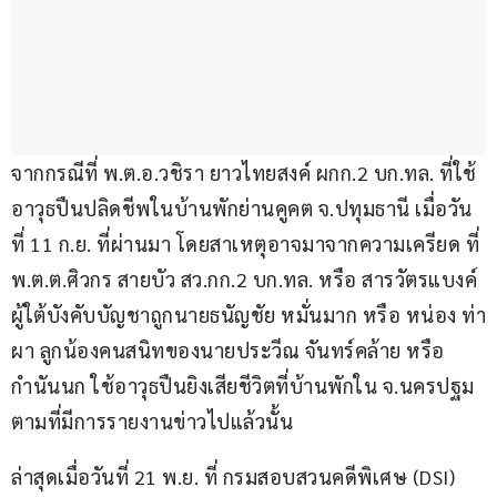
จากกรณีที่ พ.ต.อ.วชิรา ยาวไทยสงค์ ผกก.2 บก.ทล. ที่ใช้
อาวุธปืนปลิดชีพในบ้านพักย่านคูคต จ.ปทุมธานี เมื่อวัน
ที่ 11 ก.ย. ที่ผ่านมา โดยสาเหตุอาจมาจากความเครียด ที่ 
พ.ต.ต.ศิวกร สายบัว สว.กก.2 บก.ทล. หรือ สารวัตรแบงค์ 
ผู้ใต้บังคับบัญชาถูกนายธนัญชัย หมั่นมาก หรือ หน่อง ท่า
ผา ลูกน้องคนสนิทของนายประวีณ จันทร์คล้าย หรือ 
กำนันนก ใช้อาวุธปืนยิงเสียชีวิตที่บ้านพักใน จ.นครปฐม 
ตามที่มีการรายงานข่าวไปแล้วนั้น
ล่าสุดเมื่อวันที่ 21 พ.ย. ที่ กรมสอบสวนคดีพิเศษ (DSI) 