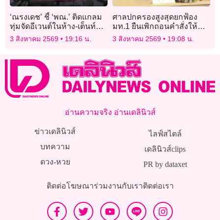
‘ณรงเดช’ ชี้ ‘พณ.’ ติดแกลม
ศาลปกครองสูงสุดยกฟ้อง
ทุ่มจัดอีเวนต์ในห้าง-เต็นท์ติด
มท.1 ยืนเพิกถอนคำสั่งให้
แอร์ กระทบรายย่อย ปลัดฯ
‘นิพนธ์ บุญญามณี’ พ้นนายก
3 สิงหาคม 2569
19:16 น.
3 สิงหาคม 2569
19:08 น.
แจงใช้พยุงกลไกตลาด
อบจ.สงขลา
อ่านความจริง อ่านเดลินิวส์
ข่าวเดลินิวส์
ไลฟ์สไตล์
บทความ
เดลินิวส์clips
ดวง-หวย
PR by dataxet
ติดต่อโฆษณา
ร่วมงานกับเรา
ติดต่อเรา