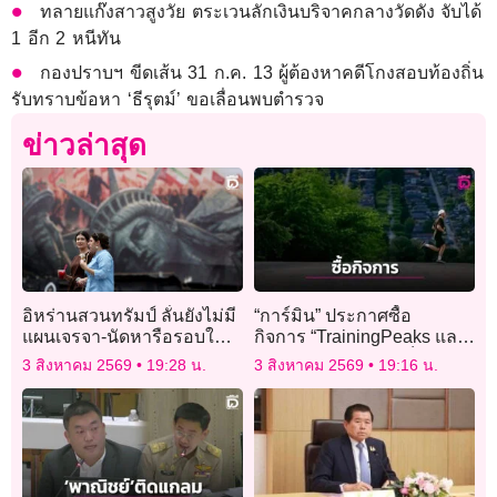
ทลายแก๊งสาวสูงวัย ตระเวนลักเงินบริจาคกลางวัดดัง จับได้
1 อีก 2 หนีทัน
กองปราบฯ ขีดเส้น 31 ก.ค. 13 ผู้ต้องหาคดีโกงสอบท้องถิ่น
รับทราบข้อหา ‘ธีรุตม์’ ขอเลื่อนพบตำรวจ
ข่าวล่าสุด
อิหร่านสวนทรัมป์ ลั่นยังไม่มี
“การ์มิน” ประกาศซื้อ
แผนเจรจา-นัดหารือรอบใหม่
กิจการ “TrainingPeaks และ Tra
กับสหรัฐ
เสริมแกร่งอีโคซิสเต็มด้าน
3 สิงหาคม 2569
19:28 น.
3 สิงหาคม 2569
19:16 น.
ฟิตเนส