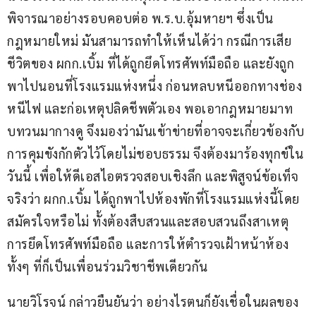
พิจารณาอย่างรอบคอบต่อ พ.ร.บ.อุ้มหายฯ ซึ่งเป็น
กฎหมายใหม่ มันสามารถทำให้เห็นได้ว่า กรณีการเสีย
ชีวิตของ ผกก.เบิ้ม ที่ได้ถูกยึดโทรศัพท์มือถือ และยังถูก
พาไปนอนที่โรงแรมแห่งหนึ่ง ก่อนหลบหนีออกทางช่อง
หนีไฟ และก่อเหตุปลิดชีพตัวเอง พอเอากฎหมายมาท
บทวนมากางดู จึงมองว่ามันเข้าข่ายที่อาจจะเกี่ยวข้องกับ
การคุมขังกักตัวไว้โดยไม่ชอบธรรม จึงต้องมาร้องทุกข์ใน
วันนี้ เพื่อให้ดีเอสไอตรวจสอบเชิงลึก และพิสูจน์ข้อเท็จ
จริงว่า ผกก.เบิ้ม ได้ถูกพาไปห้องพักที่โรงแรมแห่งนี้โดย
สมัครใจหรือไม่ ทั้งต้องสืบสวนและสอบสวนถึงสาเหตุ
การยึดโทรศัพท์มือถือ และการให้ตำรวจเฝ้าหน้าห้อง 
ทั้งๆ ที่ก็เป็นเพื่อนร่วมวิชาชีพเดียวกัน
นายวิโรจน์ กล่าวยืนยันว่า อย่างไรตนก็ยังเชื่อในผลของ