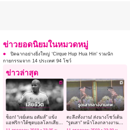
ข่าวยอดนิยมในหมวดหมู่
ปิดฉากอย่างยิ่งใหญ่ ‘Cirque Hup Hua Hin’ รวมนัก
กายกรรมจาก 14 ประเทศ 94 โชว์
ข่าวล่าสุด
ช็อก! “เจย์เดน อดัมส์” แข้ง
ตะลึงทั้งงาน! ส่งนางโชว์เต้น
แอฟริกาใต้ชุดบอลโลกเสีย
“รูดเสา” หน้าโลงกลางงาน
ชีวิต
พิธีศพเจ้าของบาร์เก่าย่าน