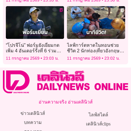
11 กรกฎาคม 2569
23:35 น.
11 กรกฎาคม 2569
23:30 น.
“โคมแดง”
“โปรจีโน่” ฟอร์มยังเยี่ยมกด
ไลฟ์การ์ดหาดในทอนช่วย
เพิ่ม 4 อันเดอร์รั้งที่ 6 ร่วม
ชีวิต 2 นักท่องเที่ยวอังกฤษ
สวิงเอวิยอง
ฝ่าธงแดงถูกคลื่นซัดจมทะเล
11 กรกฎาคม 2569
23:03 น.
11 กรกฎาคม 2569
23:02 น.
อ่านความจริง อ่านเดลินิวส์
ข่าวเดลินิวส์
ไลฟ์สไตล์
บทความ
เดลินิวส์clips