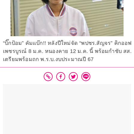
“บิ๊กป้อม” คัมแบ๊ก!! หลังปีใหม่จัด “พปชร.สัญจร” คิกออฟ
เพชรบูรณ์ 8 ม.ค. หนองคาย 12 ม.ค. นี้ พร้อมกำชับ สส.
เตรียมพร้อมถก พ.ร.บ.งบประมาณปี 67