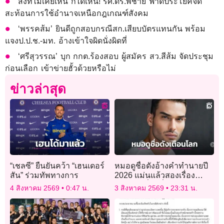
สิ่งที่ไม่เคยเห็น ก็ได้เห็น! รศ.ดร.พิชาย ฟาดประโยคจี๊ด
สะท้อนการใช้อำนาจเหนือกฎเกณฑ์สังคม
‘พรรคส้ม’ ยินดีถูกสอบกรณีสก.เสียบบัตรแทนกัน พร้อม
แจงป.ป.ช.-มท. อ้างเข้าใจผิดนั่งผิดที่
‘ศรีสุวรรณ’ บุก กกต.ร้องสอบ ผู้สมัคร สว.สีส้ม จัดประชุม
ก่อนเลือก เข้าข่ายฮั้วด้วยหรือไม่
ข่าวล่าสุด
“เชลซี” ยืนยันคว้า “เฮนเดอร์
หมอดูชื่อดังอ้างคำทำนายปี
สัน” ร่วมทัพทางการ
2026 แม่นแล้วสองเรื่อง
เตือนภัยเรื่องที่สามกำลังก่อ
4 สิงหาคม 2569
0:47 น.
3 สิงหาคม 2569
23:31 น.
ตัว