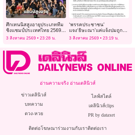
ศึกเทนนิสสูงอายุประเภททีม
‘พรรคประชาชน’
ชิงแชมป์ประเทศไทย 2569″
แจง‘ธิษะณา’แค่แจ้งปมถูก
ทำสถิตินักกีฬาร่วมชิงชัย
ละเมิด ไม่ขอให้ดำเนินการ
3 สิงหาคม 2569
23:28 น.
3 สิงหาคม 2569
23:19 น.
สูงสุดเป็นประวัติการณ์
ต่อ
อ่านความจริง อ่านเดลินิวส์
ข่าวเดลินิวส์
ไลฟ์สไตล์
บทความ
เดลินิวส์clips
ดวง-หวย
PR by dataxet
ติดต่อโฆษณา
ร่วมงานกับเรา
ติดต่อเรา