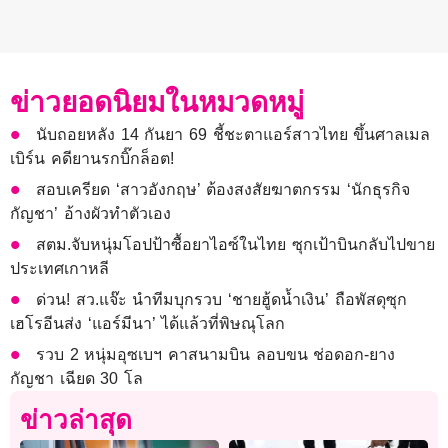
ข่าวยอดนิยมในหมวดหมู่
นับถอยหลัง 14 กันยา 69 ชี้ชะตาแอร์สาวไทย ขึ้นศาลเมล
เบิร์น คดียานรกบิ๊กล็อต!
สอบเครียด ‘สาวอังกฤษ’ ต้องสงสัยฆาตกรรม ‘นักธุรกิจ
กัญชา’ อ้างผัวทำตัวเอง
สตม.จับหนุ่มโอปป้าซื้อยาไอซ์ในไทย ซุกเป้าบินกลับไปขาย
ประเทศเกาหลี
ด่วน! สว.แจ๊ะ นำทีมบุกรวบ ‘ชายฮู้ดน้ำเงิน’ ถือพัสดุซุก
เฮโรอีนส่ง ‘แอร์มีนา’ ได้แล้วที่พิษณุโลก
รวบ 2 หนุ่มอุซเบฯ คาสนามบิน ลอบขน ช่อดอก-ยาง
กัญชา เฉียด 30 โล
ข่าวล่าสุด