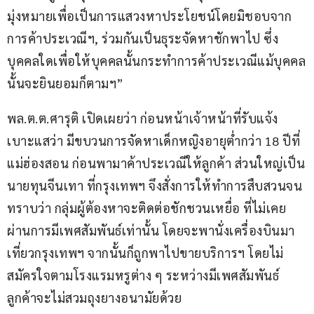
มุ่งหมายเพื่อเป็นการแสวงหาประโยชน์โดยมิชอบจาก
การค้าประเวณีฯ, ร่วมกันเป็นธุระจัดหาชักพาไป ซึ่ง
บุคคลใดเพื่อให้บุคคลนั้นกระทำการค้าประเวณีแม้บุคคล
นั้นจะยินยอมก็ตามฯ”
พล.ต.ต.ศารุติ เปิดเผยว่า ก่อนหน้าเจ้าหน้าที่รับแจ้ง
เบาะแสว่า มีขบวนการจัดหาเด็กหญิงอายุต่ำกว่า 18 ปีที่
แม่ฮ่องสอน ก่อนพามาค้าประเวณีให้ลูกค้า ส่วนใหญ่เป็น
นายทุนจีนเทา ที่กรุงเทพฯ จึงสั่งการให้ทำการสืบสวนจน
ทราบว่า กลุ่มผู้ต้องหาจะติดต่อชักชวนเหยื่อ ที่ไม่เคย
ผ่านการมีเพศสัมพันธ์เท่านั้น โดยจะพานั่งเครื่องบินมา
เที่ยวกรุงเทพฯ จากนั้นก็ถูกพาไปขายบริการฯ โดยไม่
สมัครใจตามโรงแรมหรูต่าง ๆ ระหว่างมีเพศสัมพันธ์
ลูกค้าจะไม่สวมถุงยางอนามัยด้วย