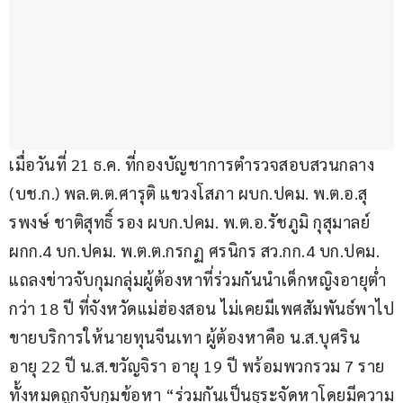
เมื่อวันที่ 21 ธ.ค. ที่กองบัญชาการตำรวจสอบสวนกลาง 
(บช.ก.) พล.ต.ต.ศารุติ แขวงโสภา ผบก.ปคม. พ.ต.อ.สุ
รพงษ์ ชาติสุทธิ์ รอง ผบก.ปคม. พ.ต.อ.รัชภูมิ กุสุมาลย์ 
ผกก.4 บก.ปคม. พ.ต.ต.กรกฏ ศรนิกร สว.กก.4 บก.ปคม. 
แถลงข่าวจับกุมกลุ่มผู้ต้องหาที่ร่วมกันนำเด็กหญิงอายุต่ำ
กว่า 18 ปี ที่จังหวัดแม่ฮ่องสอน ไม่เคยมีเพศสัมพันธ์พาไป
ขายบริการให้นายทุนจีนเทา ผู้ต้องหาคือ น.ส.บุศริน 
อายุ 22 ปี น.ส.ขวัญจิรา อายุ 19 ปี พร้อมพวกรวม 7 ราย 
ทั้งหมดถูกจับกุมข้อหา “ร่วมกันเป็นธุระจัดหาโดยมีความ