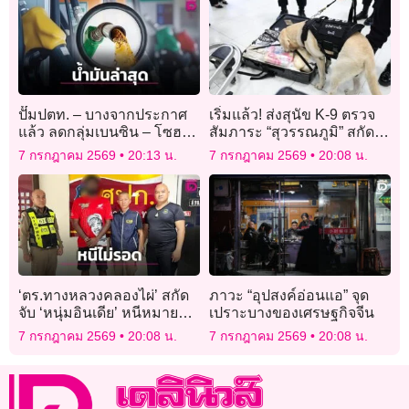
ปั๊มปตท. – บางจากประกาศ
เริ่มแล้ว! ส่งสุนัข K-9 ตรวจ
แล้ว ลดกลุ่มเบนซิน – โซฮอล์
สัมภาระ “สุวรรณภูมิ” สกัด
2.51 บาท ดีเซล ลด 2.56 บาท
ลักลอบขนยาเสพติด
7 กรกฎาคม 2569
20:13 น.
7 กรกฎาคม 2569
20:08 น.
สนองนายกฯ มีผลพรุ่งนี้
‘ตร.ทางหลวงคลองไผ่’ สกัด
ภาวะ “อุปสงค์อ่อนแอ” จุด
จับ ‘หนุ่มอินเดีย’ หนีหมายจับ
เปราะบางของเศรษฐกิจจีน
คดีร่วมแก๊งค้าสัตว์ป่าข้าม
7 กรกฎาคม 2569
20:08 น.
7 กรกฎาคม 2569
20:08 น.
ชาติ