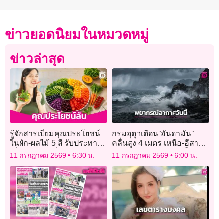
ข่าวยอดนิยมในหมวดหมู่
ข่าวล่าสุด
รู้จักสารเปี่ยมคุณประโยชน์
กรมอุตุฯเตือน”อันดามัน”
ในผัก-ผลไม้ 5 สี รับประทาน
คลื่นสูง 4 เมตร เหนือ-อีสาน-
เพื่อสุขภาพแข็งแรง
ตะวันออก อ่วม! ระวังน้ำป่า
11 กรกฎาคม 2569
6:30 น.
11 กรกฎาคม 2569
6:00 น.
หลากท่วมฉับพลัน!