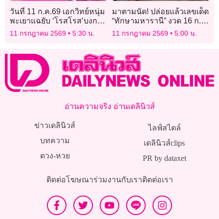
วันที่ 11 ก.ค.69 เอกวิทย์หนุ่ม
มาตามนัด! ปล่อยแล้วเลขเด็ด
พะเยาแฉยับ ‘โรสโรส’บงการ
“ทักษามหารานี” งวด 16 ก.ค.
ลวงแอร์ขนผงขาวข้ามชาติ
2569 คอหวยแห่ส่องตาราง
11 กรกฎาคม 2569
5:30 น.
11 กรกฎาคม 2569
5:00 น.
มงคล
อ่านความจริง อ่านเดลินิวส์
ข่าวเดลินิวส์
ไลฟ์สไตล์
บทความ
เดลินิวส์clips
ดวง-หวย
PR by dataxet
ติดต่อโฆษณา
ร่วมงานกับเรา
ติดต่อเรา