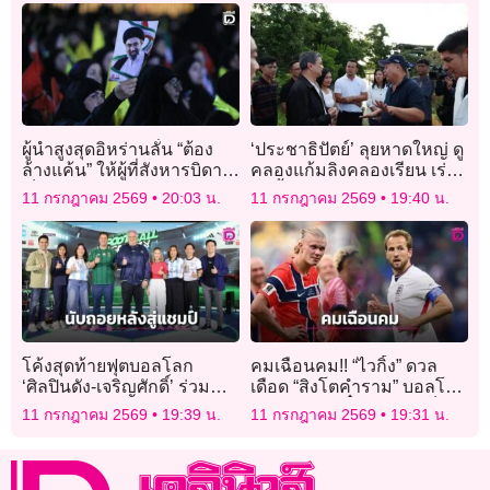
ผู้นำสูงสุดอิหร่านลั่น “ต้อง
‘ประชาธิปัตย์’ ลุยหาดใหญ่ ดู
ล้างแค้น” ให้ผู้ที่สังหารบิดา ชี้
คลองแก้มลิงคลองเรียน เร่ง
เป็น “ความต้องการของ
ผันน้ำก่อนท่วม
11 กรกฎาคม 2569
20:03 น.
11 กรกฎาคม 2569
19:40 น.
ประชาชน”
โค้งสุดท้ายฟุตบอลโลก
คมเฉือนคม!! “ไวกิ้ง” ดวล
‘ศิลปินดัง-เจริญศักดิ์’ ร่วม
เดือด “สิงโตคำราม” บอลโลก
งานคึกคัก
รอบ 8 ทีม มีตั๋วรอบรองเป็น
11 กรกฎาคม 2569
19:39 น.
11 กรกฎาคม 2569
19:31 น.
เดิมพัน