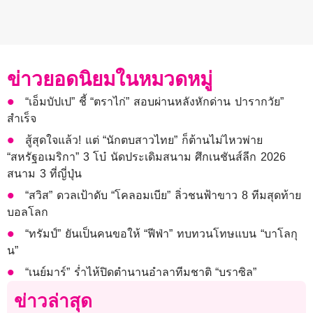
ข่าวยอดนิยมในหมวดหมู่
“เอ็มบัปเป” ชี้ “ตราไก่” สอบผ่านหลังหักด่าน ปารากวัย”
สำเร็จ
สู้สุดใจแล้ว! แต่ “นักตบสาวไทย” ก็ต้านไม่ไหวพ่าย
“สหรัฐอเมริกา” 3 โบ๋ นัดประเดิมสนาม ศึกเนชันส์ลีก 2026
สนาม 3 ที่ญี่ปุ่น
“สวิส” ดวลเป้าดับ “โคลอมเบีย” ลิ่วชนฟ้าขาว 8 ทีมสุดท้าย
บอลโลก
“ทรัมป์” ยันเป็นคนขอให้ “ฟีฟ่า” ทบทวนโทษแบน “บาโลกุ
น”
“เนย์มาร์” ร่ำไห้ปิดตำนานอำลาทีมชาติ “บราซิล”
ข่าวล่าสุด