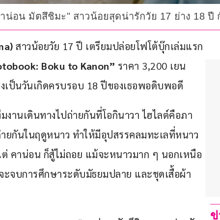
อน มัตสึชิมะ" สาวน้อยสุดน่ารักวัย 17 ย่าง 18 ปี 
ma) 
สาวน้อยวัย 17 ปี เตรียมปล่อยโฟโต้บุ๊กเล่มแรก
otobook: Boku to Kanon” 
ราคา 3,200 เยน 
่งเป็นวันเกิดครบรอบ 18 ปีของเธอพอดิบพอดี
ทีมงานเดินทางไปถ่ายกันที่โอกินาวา ไฮไลต์คือภา
ึ่งถ่ายกันในฤดูหนาว ทำให้มีอุปสรรคลมทะเลที่หนาว
แต่ คาน่อน ก็สู้ไม่ถอย แม้จะหนาวมาก ๆ นอกเหนือ
ำลังจะจบการศึกษาระดับมัธยมปลาย และชุดเสื้อผ้า
ข