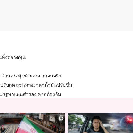
นทั้งตลาดทุน
19 ล้านคน มุ่งช่วยคนยากจนจริง
งปรับลด สวนทางราคาน้ำมันปรับขึ้น
แนะรัฐหาแผนสำรอง หากต้องล้ม