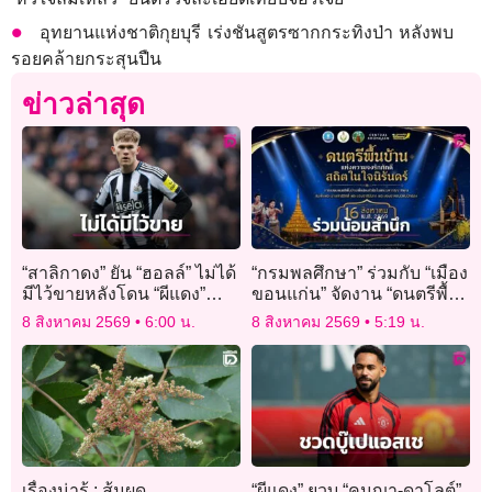
อุทยานแห่งชาติกุยบุรี เร่งชันสูตรซากกระทิงป่า หลังพบ
รอยคล้ายกระสุนปืน
ข่าวล่าสุด
“สาลิกาดง” ยัน “ฮอลล์” ไม่ได้
“กรมพลศึกษา” ร่วมกับ “เมือง
มีไว้ขายหลังโดน “ผีแดง”
ขอนแก่น” จัดงาน “ดนตรีพื้น
ตามจีบ
บ้านแห่งความจงรักภักดี
8 สิงหาคม 2569
6:00 น.
8 สิงหาคม 2569
5:19 น.
สถิตในใจนิรันดร์” 16 ส.ค.นี้
เรื่องน่ารู้ : ส้มผด
“ผีแดง” ยวบ “คุนญา-ดาโลต์”