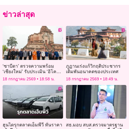
ข่าวล่าสุด
‘ซาบีดา’ ตรวจความพร้อม
ภูฏานเร่งแก้วิกฤติประชากร
‘เชียงใหม่’ รับประเมิน ‘อิโค
เดิมพันอนาคตของประเทศ
โมส’ ลุ้นพิจารณามรดกโลกปี
18 กรกฎาคม 2569
18:58 น.
18 กรกฎาคม 2569
18:49 น.
70
ฮุนไดรุกตลาดเอ็มพีวี หั่นราคา
สธ.มอบ สบส.ตรวจมาตรฐาน