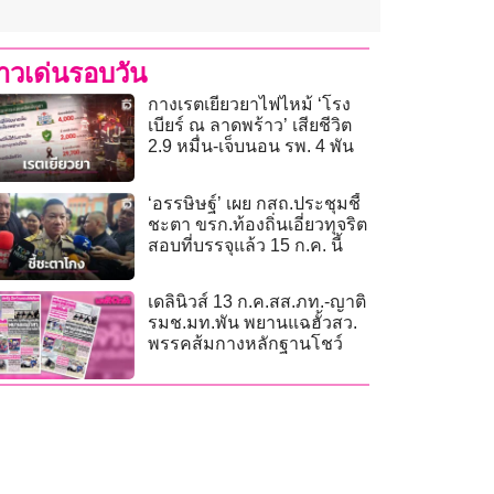
่าวเด่นรอบวัน
กางเรตเยียวยาไฟไหม้ ‘โรง
เบียร์ ณ ลาดพร้าว’ เสียชีวิต
2.9 หมื่น-เจ็บนอน รพ. 4 พัน
‘อรรษิษฐ์’ เผย กสถ.ประชุมชี้
ชะตา ขรก.ท้องถิ่นเอี่ยวทุจริต
สอบที่บรรจุแล้ว 15 ก.ค. นี้
เดลินิวส์ 13 ก.ค.สส.ภท.-ญาติ
รมช.มท.พัน พยานแฉฮั้วสว.
พรรคส้มกางหลักฐานโชว์