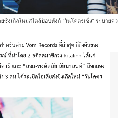
ิงเกิลใหม่สไตล์ป๊อปพังก์ "วันโคตรเซ็ง" ระบายความอั
ำหรับค่าย Vom Records ที่ล่าสุด ก็ถึงคิวของ 
์ ที่นำโดย 2 อดีตสมาชิกวง Ritalinn ได้แก่ 
/กีตาร์ และ “บอล-พงษ์ดนัย นัยนานนท์” มือกลอง 
ั้ง 3 คน ได้ระเบิดไอเดียส่งซิงเกิลใหม่ “วันโคตร