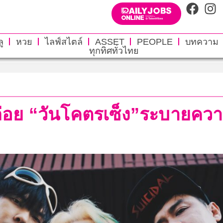
ู
หวย
ไลฟ์สไตล์
ASSET
PEOPLE
บทความ
ทุกทิศทั่วไทย
 “วันโคตรเซ็ง”ระบายความอัด