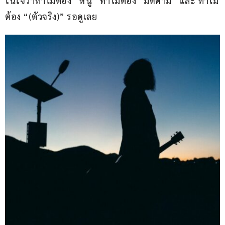
ในใจว่าทำไมต้อง “หนู” ทำไมต้อง “มิดด้าม” และ ทำไม
ต้อง “(ตัวจริง)” รอดูเลย