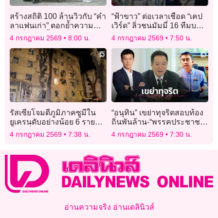
สร้างสถิติ 100 ล้านวิวกับ “คำ
“ฟ้าขาว” ต่อเวลาเชือด “เคป
ลาแฟนเก่า” ตอกย้ำความ
เวิร์ด” ลิ่วชนมัมมี่ 16 ทีมบอล
สำเร็จอีกครั้งของ “ศาล สาน
โลก
4 กรกฎาคม 2569
8:00 น.
4 กรกฎาคม 2569
7:50 น.
ศิลป์”
รัสเซียโจมตีภูมิภาคซูมีใน
“อนุทิน” เขย่าทุจริตสอบท้อง
ยูเครนดับอย่างน้อย 6 ราย
ถิ่นพันล้าน-“พรรคประชาชน”
หลังเพิ่งถล่มหนักกรุงเคียฟ
พลิกเกมยึดสภา กทม.
4 กรกฎาคม 2569
7:38 น.
4 กรกฎาคม 2569
7:30 น.
อ่านความจริง อ่านเดลินิวส์