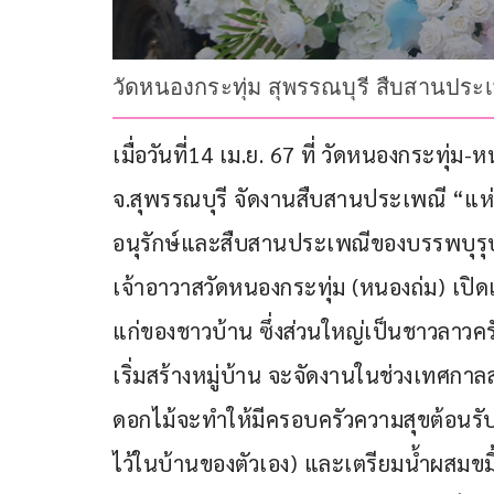
วัดหนองกระทุ่ม สุพรรณบุรี สืบสานปร
เมื่อวันที่14 เม.ย. 67 ที่ วัดหนองกระทุ่
จ.สุพรรณบุรี จัดงานสืบสานประเพณี “แห่ดอ
อนุรักษ์และสืบสานประเพณีของบรรพบุรุษพ
เจ้าอาวาสวัดหนองกระทุ่ม (หนองถ่ม) เปิด
แก่ของชาวบ้าน ซึ่งส่วนใหญ่เป็นชาวลาวครั
เริ่มสร้างหมู่บ้าน จะจัดงานในช่วงเทศกา
ดอกไม้จะทำให้มีครอบครัวความสุขต้อนรับ
ไว้ในบ้านของตัวเอง) และเตรียมน้ำผสมขม