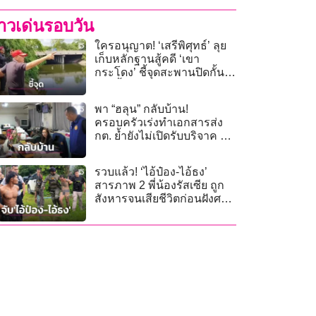
่าวเด่นรอบวัน
ใครอนุญาต! ‘เสรีพิศุทธ์’ ลุย
เก็บหลักฐานสู้คดี ‘เขา
กระโดง’ ชี้จุดสะพานปิดกั้น
ทางน้ำสาธารณะ
พา “ฮลุน” กลับบ้าน!
ครอบครัวเร่งทำเอกสารส่ง
กต. ย้ำยังไม่เปิดรับบริจาค ขอ
โฟกัสรับร่าง
รวบแล้ว! ‘ไอ้ป๋อง-ไอ้ธง’
สารภาพ 2 พี่น้องรัสเซีย ถูก
สังหารจนเสียชีวิตก่อนฝังศพ
อำพราง