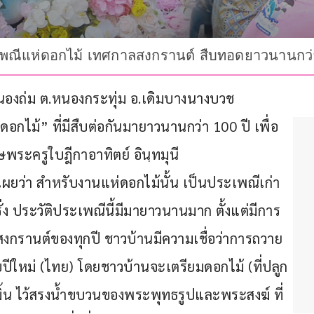
ะเพณีแห่ดอกไม้ เทศกาลสงกรานต์ สืบทอดยาวนานกว่า
ม-หนองถ่ม ต.หนองกระทุ่ม อ.เดิมบางนางบวช 
กไม้” ที่มีสืบต่อกันมายาวนานกว่า 100 ปี เพื่อ
ระครูใบฎีกาอาทิตย์ อินฺทมุนี
เผยว่า สำหรับงานแห่ดอกไม้นั้น เป็นประเพณีเก่า
่ง ประวัติประเพณีนี้มีมายาวนานมาก ตั้งแต่มีการ
ลสงกรานต์ของทุกปี ชาวบ้านมีความเชื่อว่าการถวาย
ปีใหม่ (ไทย) โดยชาวบ้านจะเตรียมดอกไม้ (ที่ปลูก
ิ้น ไว้สรงน้ำขบวนของพระพุทธรูปและพระสงฆ์ ที่