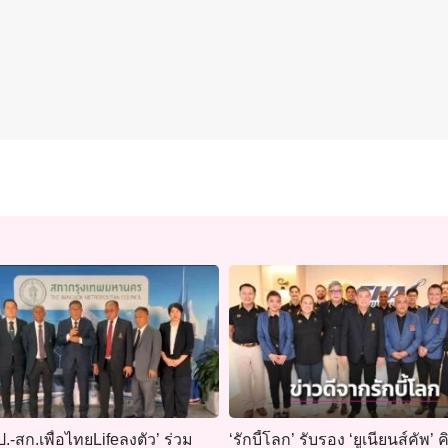
.-สก.เพื่อไทยLifeลงตัว’ ร่วม
‘รักบี้โลก’ รับรอง ‘ยูเนียนส์คัพ’ ค