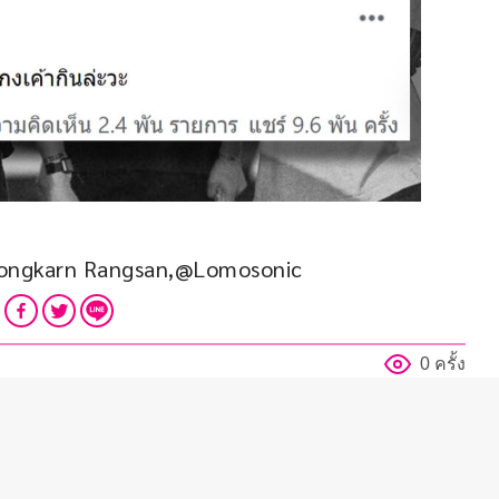
ongkarn Rangsan,@Lomosonic
0 ครั้ง