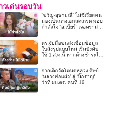
่าวเด่นรอบวัน
“ขวัญ-อุษามณี” ไม่ซีเรียสคน
มองเป็นนางเอกลดเกรด มอบ
กำลังใจ “อ.เบียร์” เจอดราม่า
ถี่!
ตร.จับมือขนส่งเชื่อมข้อมูล
ใบสั่งรูปแบบใหม่ เริ่มบังคับ
ใช้ 1 ส.ค.นี้ หากค้างชำระไม่
ได้รับป้ายภาษีจริง
จากเด็กวัดโตนดหลวง ศิษย์
‘หลวงพ่อแผ่ว’ สู่ ‘บิ๊กราญ’
ว่าที่ ผบ.ตร. คนที่ 16