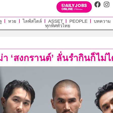
ู
หวย
ไลฟ์สไตล์
ASSET
PEOPLE
บทความ
ทุกทิศทั่วไทย
สงกรานต์’ ลั่นรำกินก็ไม่ได