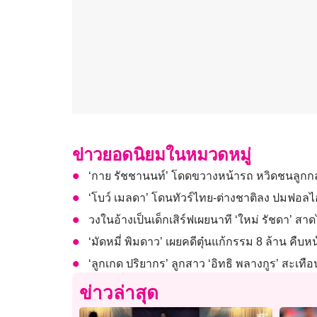
ข่าวยอดนิยมในหมวดหมู่
‘กาย รัชชานนท์’ โดดขวางหน้ารถ หวิดชนลูกกลา
‘โบว์ เมลดา’ โดนทัวร์ไทย-ต่างชาติลง ปมฟอลไอ
วงในอ้างเป็นเด็กเสิร์ฟเผยนาที ‘ใหม่ รัชดา’ สา
‘มัดหมี่ พิมดาว’ เผยคดีตุ๋นแก้กรรม 8 ล้าน คืบหน้
‘ลูกเกด ปริยากร’ ลูกสาว ‘อิทธิ พลางกูร’ สะเทือน
ข่าวล่าสุด