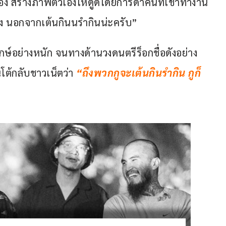
้อง สร้างภาพตัวเองให้ดูดีโดยการด่าคนที่เขาทำงาน 
าง นอกจากเต้นกินนรำกินน่ะครับ”
ิพากษ์อย่างหนัก จนทางด้านวงดนตรีร็อกชื่อดังอย่าง 
ต้กลับชาวเน็ตว่า 
“ถึงพวกกูจะเต้นกินรำกิน กูก็