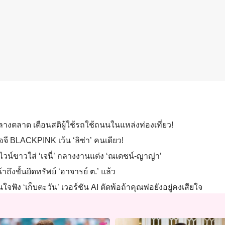
งตลาด เตือนสติผู้ใช้รถใช้ถนนในแหล่งท่องเที่ยว!
จี BLACKPINK เว้น ‘ลิซ่า’ คนเดียว!
ดไวน์ขาวใส่ ‘เจนี่’ กลางงานแต่ง ‘ณเดชน์-ญาญ่า’
าถึงขั้นยึดทรัพย์ ‘อาจารย์ ต.’ แล้ว
ใจฟัง ‘เก็บตะวัน’ เวอร์ชัน AI ตัดพ้อถ้าคุณพ่อยังอยู่คงเสียใจ