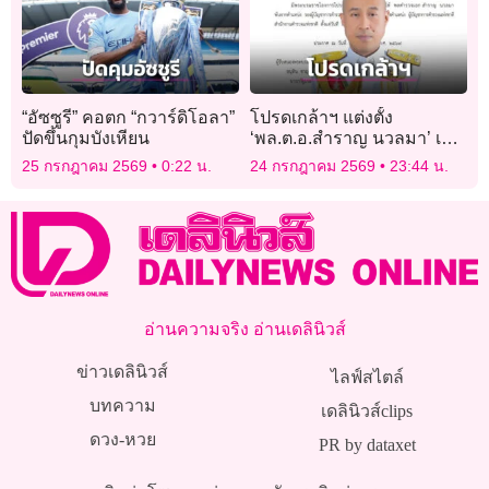
“อัซซูรี” คอตก “กวาร์ดิโอลา”
โปรดเกล้าฯ แต่งตั้ง
ปัดขึ้นกุมบังเหียน
‘พล.ต.อ.สำราญ นวลมา’ เป็น
ผบ.ตร. มีผล 1 ต.ค.
25 กรกฎาคม 2569
0:22 น.
24 กรกฎาคม 2569
23:44 น.
อ่านความจริง อ่านเดลินิวส์
ข่าวเดลินิวส์
ไลฟ์สไตล์
บทความ
เดลินิวส์clips
ดวง-หวย
PR by dataxet