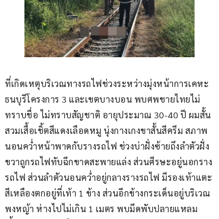
ที่เกิดเหตุบริเวณทางรถไฟช่วงระหว่างมุ่งหน้าการเคหะ
ธนบุรีโครงการ 3 และเขตบางบอน พบศพชายไทยไม่
ทราบชื่อ ไม่ทราบสัญชาติ อายุประมาณ 30-40 ปี ผมสั้น 
สวมเสื้อเชิ้ตสีแดงเลือดหมู นุ่งกางเกงขาสั้นสีครีม สภาพ
นอนคว่ำหน้าพาดกับรางรถไฟ ช่วงบ่าฝั่งซ้ายถึงลำตัวฝั่ง
ขวาถูกรถไฟทับฉีกขาดสะพายแล่ง ส่วนศีรษะอยู่นอกราง
รถไฟ ส่วนลำตัวนอนคว่ำอยู่กลางรางรถไฟ มีรองเท้าแตะ
สีเหลืองตกอยู่ที่เท้า 1 ข้าง ส่วนอีกข้างกระเด็นอยู่บริเวณ
พงหญ้า ห่างไปไม่เกิน 1 เมตร พบมีดพับปลายแหลม