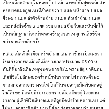
เปื้อนเลือดตกอยู่ในพงหญ้า 1 เล่ม แพทย์ชันสูตรพลิกศพ
พบบาดแผลถูกแทงที่ลำคอขวา 1 แผล หน้าผาก 1 แผล 
ศีรษะ 1 แผล ลำตัวด้านซ้าย 2 แผล หัวเข่าซ้าย 1 แผล 
และหลังมือซ้าย 2 แผล รวม 8 แผล จึงเก็บและบันทึกไว้
เป็นหลักฐาน ก่อนนำศพส่งชันสูตรสาเหตุการเสียชีวิต
อย่างละเอียดอีกครั้ง
พ.ต.อ.เลิศศักดิ์ เขียมทรัพย์ ผกก.สน.ท่าข้าม เปิดเผยว่า 
รับแจ้งจากพลเมืองดีเมื่อช่วงเวลาประมาณ 05.00 น. 
ทันทีที่มาถึงเกิดเหตุพบศพชายยังไม่ทราบสัญชาตินอน
เสียชีวิตในลักษณะคว่ำหน้าทับรางรถไฟ สภาพศีรษะ
ขาดตกออกนอกรางรถไฟ ใกล้กันพบอาวุธมีดพับตกอยู่
ใกล้ศีรษะ มีดพับมีร่องรอยคราบเลือดติดอยู่ โดยตาม
ร่างกายผู้เสียชีวิตมีบาดแผลที่ถูกมีดทำร้ายหลายแห่ง แต่
ไม่พบเอกสารติดตัว ขณะนี้ต้องเร่งตรวจสอบว่า คนตาย