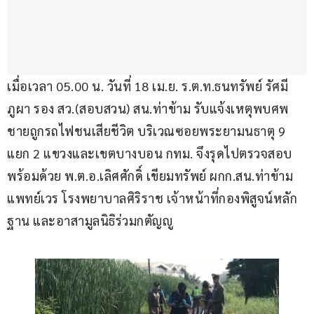
เมื่อเวลา 05.00 น. วันที่ 18 เม.ย. ร.ต.ท.ธนทรัพย์ รัศมี
ภูผา รอง สว.(สอบสวน) สน.ท่าข้าม รับแจ้งเหตุพบศพ
ชายถูกรถไฟชนเสียชีวิต บริเวณซอยพระยามนธาตุ 9 
แยก 2 แขวงและเขตบางบอน กทม. จึงรุดไปตรวจสอบ
พร้อมด้วย พ.ต.อ.เลิศศักดิ์ เขียมทรัพย์ ผกก.สน.ท่าข้าม 
แพทย์เวร โรงพยาบาลศิริราช เจ้าหน้าที่กองพิสูจน์หลัก
ฐาน และอาสามูลนิธิร่วมกตัญญู