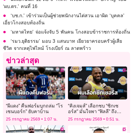
‘ผบ.ตร.’ คนที่ 16
‘บช.ก.’ เข้าร่วมเป็นผู้ช่วยพนักงานไต่สวน เอาผิด ‘บุคคล’
เอี่ยวโกงสอบท้องถิ่น
‘มหาดไทย’ จ่อแจ้งจับ 5 พันคน โกงสอบข้าราชการท้องถิ่น
‘รมว.ยุติธรรม’ มอบ 3 แสนบาท เยียวยาครอบครัวผู้เสีย
ชีวิต จากเหตุไฟไหม้ โรงเบียร์ ณ ลาดพร้าว
ข่าวล่าสุด
“ผีแดง” คืนฟอร์มบุกถล่ม “โร
“คิงเจมส์” เลือกซบ “ซิกเซ
เซนบอร์ก” ยับคาบ้าน
อร์ส” มั่นใจพา “ฟิลลี” ถึง
แชมป์ชัวร์
25 กรกฎาคม 2569
1:07 น.
25 กรกฎาคม 2569
0:51 น.