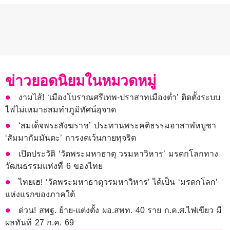
ข่าวยอดนิยมในหมวดหมู่
งามไส้! ‘เมืองโบราณศรีเทพ-ปราสาทเมืองต่ำ’ ติดตั้งระบบ
ไฟไม่เหมาะสมทำภูมิทัศน์อุจาด
‘สมเด็จพระสังฆราช’ ประทานพระคติธรรมอาสาฬหบูชา
‘สัมมากัมมันตะ’ การงดเว้นกายทุจริต
เปิดประวัติ ‘วัดพระมหาธาตุ วรมหาวิหาร’ มรดกโลกทาง
วัฒนธรรมแห่งที่ 6 ของไทย
ไทยเฮ! ‘วัดพระมหาธาตุวรมหาวิหาร’ ได้เป็น ‘มรดกโลก’
แห่งแรกของภาคใต้
ด่วน! สพฐ. ย้าย-แต่งตั้ง ผอ.สพท. 40 ราย ก.ค.ศ.ไฟเขียว มี
ผลทันที 27 ก.ค. 69