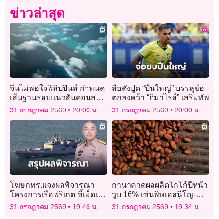
ข่าวล่าสุด
จีนไม่พอใจฟิลิปปินส์ กำหนด
สื่อดังปูด “ปืนใหญ่” บรรลุข้อ
เส้นฐานรอบแนวสันดอนสกา
ตกลงคว้า “กิมาไรส์” เสริมทัพ
ร์โบโรห์
31 กรกฎาคม 2569
20:06 น.
31 กรกฎาคม 2569
20:00 น.
โฆษกทร.แจงผลพิจารณา
กานาคาดผลผลิตโกโก้ปีหน้า
โครงการเรือฟริเกต ชี้เม็ดเงิน
วูบ 16% เซ่นพิษเอลนีโญ-
ลงทุนในไทย 7,000 ล้าน
โรคระบาด-เหมืองเถื่อน
31 กรกฎาคม 2569
19:46 น.
31 กรกฎาคม 2569
19:34 น.