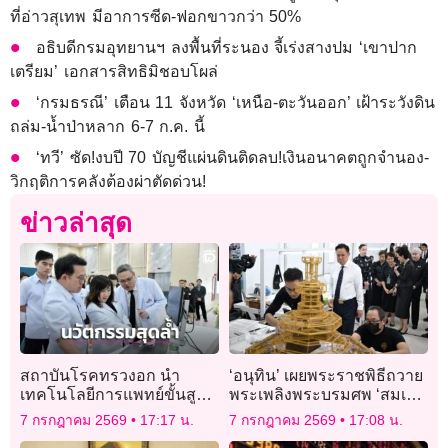
ที่อ่าวสุเทพ มีอาการซีด-ฟอกขาวกว่า 50%
อธิบดีกรมอุทยานฯ ลงพื้นที่ระนอง จี้เร่งสางปม ‘เขาปาก
เตรียม’ เอกสารสิทธิมิชอบโผล่
‘กรมธรณี’ เตือน 11 จังหวัด ‘เหนือ-ตะวันออก’ เฝ้าระวังดิน
ถล่ม-น้ำป่าหลาก 6-7 ก.ค. นี้
‘ทวี’ ซัด!งบปี 70 บัญชีแผ่นดินติดลบ!เงินอนาคตถูกจำนอง-
วิกฤติการคลังต้องผ่าตัดด่วน!
ข่าวล่าสุด
สถาบันโรคทรวงอก นำ
‘อนุทิน’ เผยพระราชพิธีถวาย
เทคโนโลยีการแพทย์ขั้นสูง
พระเพลิงพระบรมศพ ‘สมเด็จ
ยกระดับการรักษาโรคหัวใจ-
พระพันปีหลวง’กลางเดือน
7 กรกฎาคม 2569
17:17 น.
7 กรกฎาคม 2569
17:08 น.
ปอด ขับเคลื่อนการแพทย์ไทย
ธ.ค. มั่นใจ’พระเมรุ