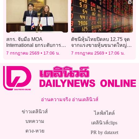
สู่อนาคต
มาศฯ’เสร็จตามกำหนด
สกร. จับมือ MOA
ดัชนีหุ้นไทยปิดลบ 12.75 จุด
International ยกระดับการ
จากแรงขายหุ้นขนาดใหญ่
เรียนรู้ตลอดชีวิต
นำโดยเดลต้า กัลฟ์
7 กรกฎาคม 2569
17:06 น.
7 กรกฎาคม 2569
17:06 น.
อ่านความจริง อ่านเดลินิวส์
ข่าวเดลินิวส์
ไลฟ์สไตล์
บทความ
เดลินิวส์clips
ดวง-หวย
PR by dataxet