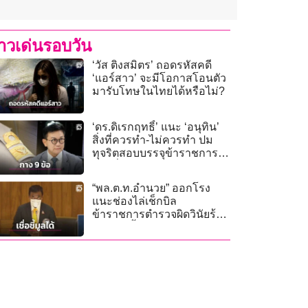
่าวเด่นรอบวัน
‘วัส ติงสมิตร’ ถอดรหัสคดี
‘แอร์สาว’ จะมีโอกาสโอนตัว
มารับโทษในไทยได้หรือไม่?
‘ดร.ดิเรกฤทธิ์’ แนะ ‘อนุทิน’
สิ่งที่ควรทำ-ไม่ควรทำ ปม
ทุจริตสอบบรรจุข้าราชการ
ท้องถิ่น
“พล.ต.ท.อำนวย” ออกโรง
แนะช่องไล่เช็กบิล
ข้าราชการตำรวจผิดวินัยร้าย
แรง ปมชั้น 14 โรงพยาบาล
ตำรวจ