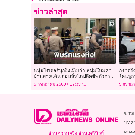
ข่าวล่าสุด
หนุ่มไรเดอร์บุกยิงเมียเก่า-หนุ่มใหม่คา
กราดยิง
บ้านสางแค้น ก่อนลั่นไกปลิดชีพตัวตาม
โดนลูกห
ดับ 2 สาหัส 1
5 กรกฎาคม 2569
17:39 น.
5 กรกฎ
ข่าวเ
บทค
ดวง-
อ่านความจริง อ่านเดลินิวส์