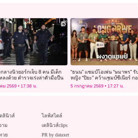
กลางนิวยอร์กเจ็บ 8 คน มีเด็ก
“ธนน” แชมป์โอเพ่น “ษมาพร” รั
ลงด้วย ตำรวจเร่งล่าตัวมือปืน
หญิง “ปิยะ” คว้าแชมป์ซีเนียร์ ก
“ลอง ไดร์ฟ แชมเปี้ยนชิพ”
าคม 2569
17:38 น.
5 กรกฎาคม 2569
17:27 น.
ดลินิวส์
ไลฟ์สไตล์
วาม
เดลินิวส์clips
หวย
PR by dataxet