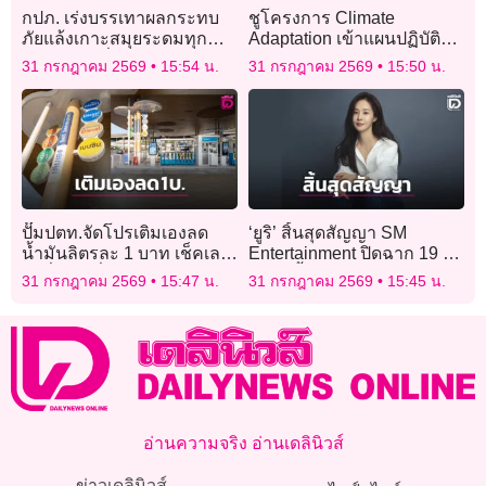
กปภ. เร่งบรรเทาผลกระทบ
ชูโครงการ Climate
ภัยแล้งเกาะสมุยระดมทุก
Adaptation เข้าแผนปฏิบัติ
มาตรการเพื่อให้ประชาชนมี
การแห่งชาติของประเทศ
31 กรกฎาคม 2569
15:54 น.
31 กรกฎาคม 2569
15:50 น.
น้ำใช้อย่างต่อเนื่อง
เชื่อมโยงนโยบาย OGP
ปั๊มปตท.จัดโปรเติมเองลด
‘ยูริ’ สิ้นสุดสัญญา SM
น้ำมันลิตรละ 1 บาท เช็คเลย
Entertainment ปิดฉาก 19 ปี
ได้ที่ไหน เงื่อนไขแบบไหน
ยันไม่ทิ้งวง-เดินหน้ากิจกรรม
31 กรกฎาคม 2569
15:47 น.
31 กรกฎาคม 2569
15:45 น.
บ้าง
‘Girls’ Generation’
อ่านความจริง อ่านเดลินิวส์
ข่าวเดลินิวส์