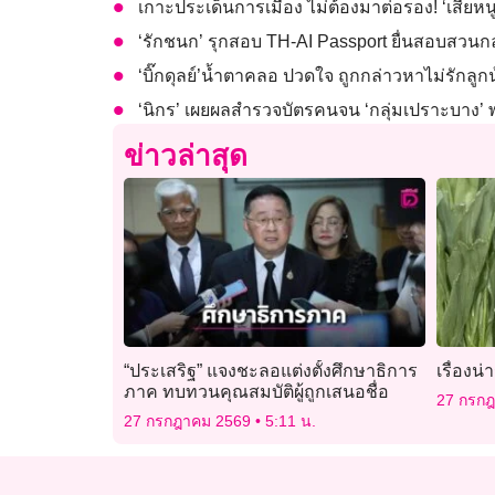
เกาะประเด็นการเมือง ไม่ต้องมาต่อรอง! ‘เสี่ยหนู’
‘รักชนก’ รุกสอบ TH-AI Passport ยื่นสอบสวน
‘บิ๊กดุลย์’น้ำตาคลอ ปวดใจ ถูกกล่าวหาไม่รักลูก
‘นิกร’ เผยผลสำรวจบัตรคนจน ‘กลุ่มเปราะบาง’
ข่าวล่าสุด
“ประเสริฐ” แจงชะลอแต่งตั้งศึกษาธิการ
เรื่องน่
ภาค ทบทวนคุณสมบัติผู้ถูกเสนอชื่อ
27 กรก
27 กรกฎาคม 2569
5:11 น.