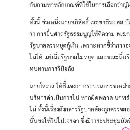
กับถามหาหลักเกณฑ์ที่ใช้ในการเลือกว่าญัตต
ทั้งนี้ ช่วงหนึ่งนายอภิสิทธิ์ เวชชาชีวะ ส
ว่า การยื่นศาลรัฐธรรมนูญให้ตีความ พ.ร.ก
รัฐบาลควรหยุดกู้เงิน เพราะหากชี้ว่าการออ
ไม่ได้ แต่เมื่อรัฐบาลไม่หยุด และขณะนี
ทบทวนการวินิจฉัย
นายโสภณ ได้ชี้แจงว่า กระบวนการของฝ่ายบร
บริหารดำเนินการไป หากผิดพลาด บกพร่อง
ไม่ ทั้งนี้เรื่องดังกล่าวรัฐบาลต้องถูกตรว
นั้นขอให้วิปไปเจรจา ซึ่งมีวาระประชุมนัด