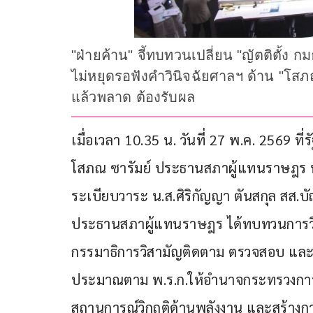
"ฝ่ายค้าน" จี้ทบทวนเปลี่ยน "ญัตติตั้ง กม
ไม่หยุดรอฟังคำวินิจฉัยศาลฯ ด้าน "โสภณ
แล้วพลาด ต้องรับผล
เมื่อเวลา 10.35 น. วันที่ 27 พ.ค. 2569 
โสภณ ซารัมย์ ประธานสภาผู้แทนราษฎร ทำหน
ระเบียบวาระ น.ส.ศิริกัญญา ตันสกุล สส.บ
ประธานสภาผู้แทนราษฎร ได้ทบทวนการวินิ
กรรมาธิการวิสามัญติดตาม ตรวจสอบ แล
ประมาณตาม พ.ร.ก.ให้อำนาจกระทรวงการค
สถานการณ์วิกฤติด้านพลังงาน และสร้างก