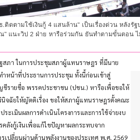
ธ.ติดตามใช้เงินกู้ 4 แสนล้าน" เป็นเรื่องด่วน หลังรัฐ
" แนะวิป 2 ฝ่าย หารือร่วมกัน ยันทำตามขั้นตอน ไม่
ที่รัฐสภา ในการประชุมสภาผู้แทนราษฎร ที่มีนาย
้าที่ประธานการประชุม ทั้งนี้ก่อนเข้าสู่
ัญชีรายชื่อ พรรคประชาชน (ปชน.) หารือเพื่อขอให้
จฉัยให้ญัตติเรื่อง ขอให้สภาผู้แทนราษฎรตั้งคณะ
ะประเมินผลการดำเนินโครงการและการใช้จ่ายงบ
ลังกู้เงินเพื่อแก้ไขปัญหาผลกระทบจาก
ารเปลี่ยนผ่านด้านพลังงานของประเทศ พ.ศ. 2569 