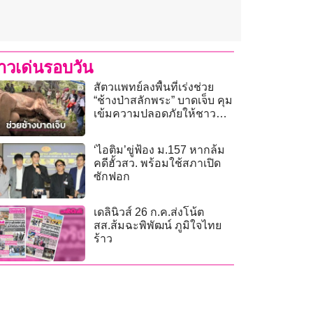
่าวเด่นรอบวัน
สัตวแพทย์ลงพื้นที่เร่งช่วย
“ช้างป่าสลักพระ” บาดเจ็บ คุม
เข้มความปลอดภัยให้ชาว
บ้าน!
‘ไอติม’ขู่ฟ้อง ม.157 หากล้ม
คดีฮั้วสว. พร้อมใช้สภาเปิด
ซักฟอก
เดลินิวส์ 26 ก.ค.ส่งโน้ต
สส.ส้มฉะพิพัฒน์ ภูมิใจไทย
ร้าว