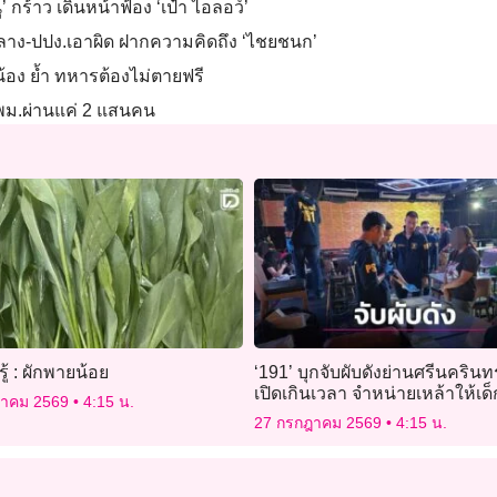
 กร้าว เดินหน้าฟ้อง ‘เป๋า ไอลอว์’
กลาง-ปปง.เอาผิด ฝากความคิดถึง ‘ไชยชนก’
น้อง ย้ำ ทหารต้องไม่ตายฟรี
 พม.ผ่านแค่ 2 แสนคน
ารู้ : ผักพายน้อย
‘191’ บุกจับผับดังย่านศรีนครินท
เปิดเกินเวลา จำหน่ายเหล้าให้เด็
ฎาคม 2569
4:15 น.
27 กรกฎาคม 2569
4:15 น.