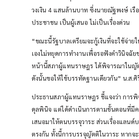
วงเงิน 4 แสนล้านบาท ซึ่งนายณัฐพงษ์ เรื
ประชาชน เป็นผู้เสนอ ไม่เป็นเรื่องด่วน
“ขณะนี้รัฐบาลเตรียมจะกู้เงินที่จะใช้จ่ายใน
เองไม่หยุดการทำงานเพื่อรอฟังคำวินิจฉัย
หน้านี้สภาผู้แทนราษฎร ได้พิจารณาในญัตติเร
ดังนั้นขอให้ใช้บรรทัดฐานเดียวกัน” น.ส.ศิ
ประธานสภาผู้แทนราษฎร ชี้แจงว่า การพิจา
ดุลพินิจ แต่ได้ดำเนินการตามขั้นตอนที
เสนอมาให้ตนบรรจุวาระ ส่วนเรื่องแลนด์บร
ตรงกัน ทั้งนี้การบรรจุญัตติในวาระ หากจะเ