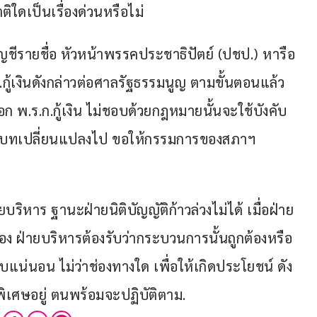
ิใดเป็นเรื่องด่วนหรือไม่
ส.บัญชีรายชื่อ หัวหน้าพรรคประชาธิปัตย์ (ปชป.) หารือ
.กู้เงินดังกล่าวต่อศาลรัฐธรรมนูญ ตามขั้นตอนแล้ว
ก พ.ร.ก.กู้เงิน ไม่ชอบด้วยกฎหมายนั้นจะใช้บังคับ
้บริบทเปลี่ยนแปลงไป ขอให้กรรมการของสภาฯ 
ิหาร ฐานะฝ่ายนิติบัญญัติก้าวล่วงไม่ได้ เมื่อฝ่าย
 ฝ่ายบริหารต้องรับว่ากระบวนการนั้นถูกต้องหรือ
จสอบแน่นอน ไม่ว่าช่องทางใด เพื่อให้เกิดประโยชน์ ดัง
พิเศษอยู่ ตนพร้อมจะปฏิบัติตาม.