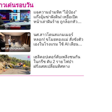
่าวเด่นรอบวัน
แฉความอำมหิต “ไอ้ป๋อง”
แก๊งอุ้มฆ่าฝังดิน! เหยื่อเปิด
หน้าเล่าฝันร้าย ถูกล็อกหัว
เตียงข่มขืน
นศ.สาวโดนสแกมเมอร์
หลอก! ขโมยทองแม่ สั่งขังตัว
เองในโรงแรม ใช้ AI เลียน
เสียงเรียกค่าไถ่
เฮลิคอปเตอร์ดับเพลิงชนกัน
ในกรีซ ดับ 2 ราย ไฟป่า
ฝรั่งเศสเปลี่ยนทิศทาง