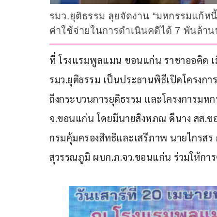
รมว.ยุติธรรม ลุยจัดงาน “มหกรรมแก้หนี้ 
ค่าใช้จ่ายในการดำเนินคดีได้ 7 พันล้า
ที่ โรงแรมพูลแมน ขอนแก่น ราชาออคิด เมื่
รมว.ยุติธรรม เป็นประธานพิธีเปิดโครงก
ถึงกระบวนการยุติธรรม และโครงการมหกรรมแ
จ.ขอนแก่น โดยมีนายสิงหภณ ดีนาง สส.ขอน
กรมคุ้มครองสิทธิและเสรีภาพ นายไกรสร 
สุวรรณภูมิ ผบก.ภ.จว.ขอนแก่น ร่วมให้การ