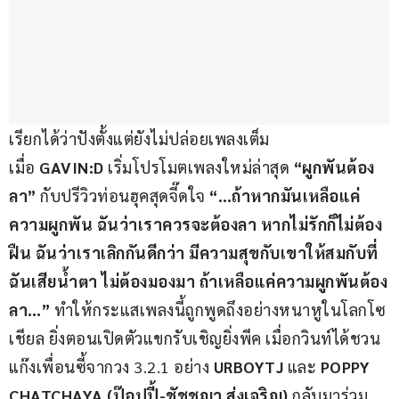
เรียกได้ว่าปังตั้งแต่ยังไม่ปล่อยเพลงเต็ม 
เมื่อ 
GAVIN:D 
เริ่มโปรโมตเพลงใหม่ล่าสุด 
“ผูกพันต้อง
ลา” 
กับปรีวิวท่อนฮุคสุดจี๊ดใจ 
“…ถ้าหากมันเหลือแค่
ความผูกพัน ฉันว่าเราควรจะต้องลา หากไม่รักก็ไม่ต้อง
ฝืน ฉันว่าเราเลิกกันดีกว่า มีความสุขกับเขาให้สมกับที่
ฉันเสียน้ําตา ไม่ต้องมองมา ถ้าเหลือแค่ความผูกพันต้อง
ลา…”
 ทำให้กระแสเพลงนี้ถูกพูดถึงอย่างหนาหูในโลกโซ
เชียล ยิ่งตอนเปิดตัวแขกรับเชิญยิ่งพีค เมื่อกวินท์ได้ชวน
แก๊งเพื่อนซี้จากวง 3.2.1 อย่าง 
URBOYTJ 
และ
 POPPY 
CHATCHAYA (ป๊อปปี้-ชัชชญา ส่งเจริญ)
 กลับมาร่วม