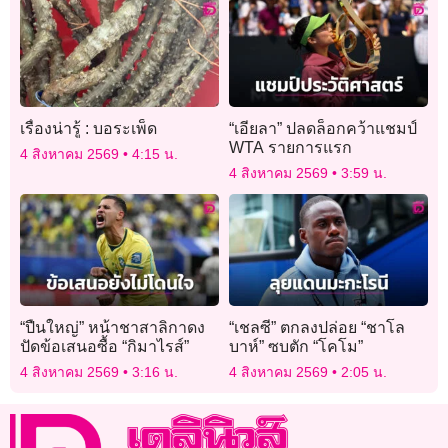
เรื่องน่ารู้ : บอระเพ็ด
“เอียลา” ปลดล็อกคว้าแชมป์
WTA รายการแรก
4 สิงหาคม 2569
4:15 น.
4 สิงหาคม 2569
3:59 น.
“ปืนใหญ่” หน้าชาสาลิกาดง
“เชลซี” ตกลงปล่อย “ชาโล
ปัดข้อเสนอซื้อ “กิมาไรส์”
บาห์” ซบตัก “โคโม”
4 สิงหาคม 2569
3:16 น.
4 สิงหาคม 2569
2:05 น.