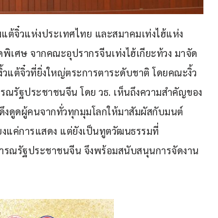
มแต้จิ๋วแห่งประเทศไทย และสมาคมเท่งไฮ้แห่ง
ุดพิเศษ จากคณะอุปรากรจีนเท่งไฮ้เกียะท้วง มาจัด
ต้จิ๋วที่ยิ่งใหญ่ตระการตาระดับชาติ โดยคณะงิ้ว
าธารณรัฐประชาชนจีน โดย วธ. เห็นถึงความสำคัญของ
ึงดูดผู้คนจากทั่วทุกมุมโลกให้มาสัมผัสกับมนต์
ียงแค่การแสดง แต่ยังเป็นทูตวัฒนธรรมที่
ธารณรัฐประชาชนจีน จึงพร้อมสนับสนุนการจัดงาน