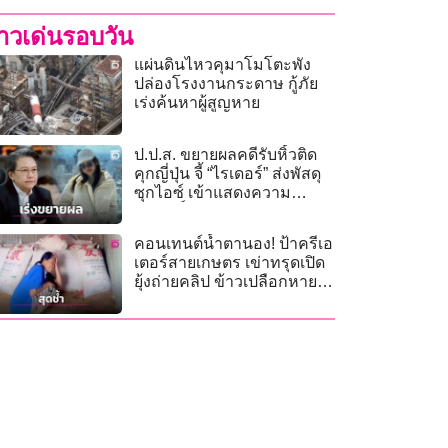
่าวเด่นรอบวัน
แผ่นดินไหวคุมาโมโตะพัง
ปล่องโรงงานกระดาษ กู้ภัย
เร่งค้นหาผู้สูญหาย
ป.ป.ส. ขยายผลคดีรับหิ้วติด
คุกญี่ปุ่น จี้ “ไรเดอร์” ส่งพัสดุ
ซุกไอซ์ เข้าแสดงความ
บริสุทธิ์ใจด่วน!
คอนเทนต์น้ำตานอง! ป้าครีเอ
เตอร์สายเกษตร เข่าทรุดเปิด
ยุ้งถ่ายคลิป ข้าวเปลือกหาย
วับ 13 กระสอบ