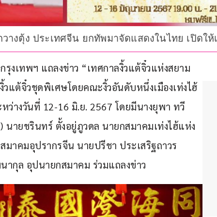
างตุ้ง ประเทศจีน ยกทัพมาจัดแสดงในไทย เปิดให้เข้
รุงเทพฯ แถลงข่าว “เทศกาลงิ้วแต้จิ๋วแห่งสยาม 
้วแต้จิ๋วชุดพิเศษโดยคณะงิ้วอันดับหนึ่งเมืองเท่งไฮ้ 
างวันที่ 12-16 มิ.ย. 2567 โดยมีนางยุพา ทวี
นายชรินทร์ ตั้งอยู่ภูวดล นายกสมาคมเท่งไฮ้แห่ง
สมาคมอุปรากรจีน นายปรีชา ประเสริฐถาวร 
นากุล อุปนายกสมาคม ร่วมแถลงข่าว