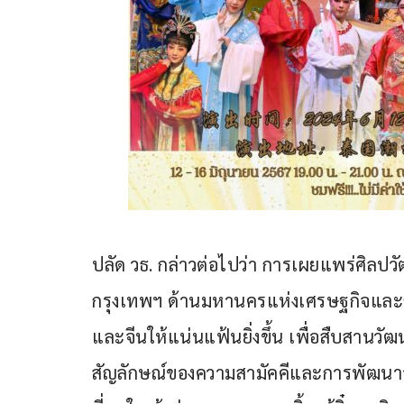
ปลัด วธ. กล่าวต่อไปว่า การเผยแพร่ศิลป
กรุงเทพฯ ด้านมหานครแห่งเศรษฐกิจและการ
และจีนให้แน่นแฟ้นยิ่งขึ้น เพื่อสืบสานว
สัญลักษณ์ของความสามัคคีและการพัฒนาอ