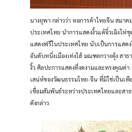
นางยุพา กล่าวว่า หอการค้าไทยจีน สมาค
ประเทศไทย นำการแสดงงิ้วแต้จิ๋วเฉิงไห่ช
แสดงฟรีในประเทศไทย นับเป็นการแสดงงิ้วแ
อันดับหนึ่งเมืองเท่งไฮ้ มณฑลกวางตุ้ง ส
งิ้ว ศิลปะการแสดงที่งดงามและทรงคุณค่า ด
เสน่ห์ของวัฒนธรรมไทย-จีน ที่มิใช่เป็นเพ
เชื่อมสัมพันธ์ระหว่างประเทศไทยและสา
ดังกล่าว