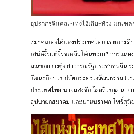
อุปรากรจีนคณะเท่งไฮ้เกียะท้วง มณฑลกว
สมาคมเท่งไฮ้แห่งประเทศไทย เขตบางรัก ก
เสน่ห์งิ้วแต้จิ๋วของจีนโพ้นทะเล” การแสดงงิ
มณฑลกวางตุ้ง สาธารณรัฐประชาชนจีน ระหว่
วัฒนะกิจบวร ปลัดกระทรวงวัฒนธรรม (วธ.) 
ประเทศไทย นายแสงชัย โสตถีวรกุล นายก
อุปนายกสมาคม และนายนราพล โพธิ์สุวัฒ