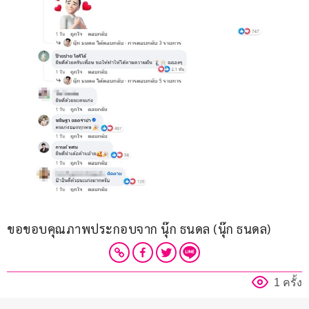
ขอขอบคุณภาพประกอบจาก นุ๊ก ธนดล (นุ๊ก ธนดล)
1 ครั้ง