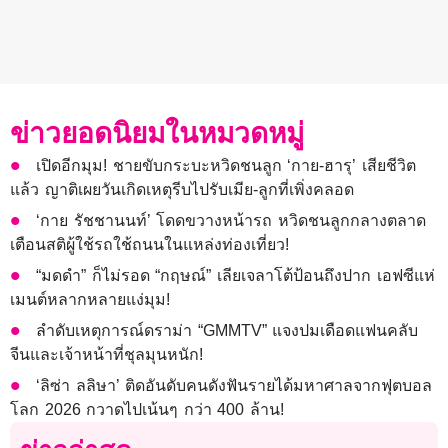
ข่าวยอดนิยมในหมวดหมู่
เปิดอีกมุม! ชายขับกระบะหวิดชนลูก ‘กาย-ฮารุ’ เสียชีวิต
แล้ว ญาติเผยวันเกิดเหตุรีบไปรับเมีย-ลูกที่เพิ่งคลอด
‘กาย รัชชานนท์’ โดดขวางหน้ารถ หวิดชนลูกกลางตลาด
เตือนสติผู้ใช้รถใช้ถนนในแหล่งท่องเที่ยว!
“มดดำ” ก็ไม่รอด “กฤษณ์” เลียเจลาโต้ป้อนถึงปาก เอฟซีแห่
เมนต์หลากหลายแง่มุม!
ลำดับเหตุการณ์ดราม่า “GMMTV” แจงปมเดือดแฟนคลับ
จีนและเจ้าหน้าที่ชุลมุนหนัก!
‘ลิซ่า ลลิษา’ ติดอันดับคนดังฟันรายได้มหาศาลจากฟุตบอล
โลก 2026 กวาดไปเน้นๆ กว่า 400 ล้าน!