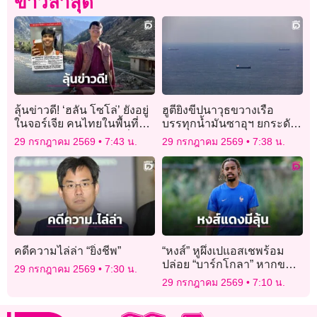
ข่าวล่าสุด
ลุ้นข่าวดี! ‘ฮลัน โซโล่’ ยังอยู่
ฮูตียิงขีปนาวุธขวางเรือ
ในจอร์เจีย คนไทยในพื้นที่
บรรทุกน้ำมันซาอุฯ ยกระดับ
ประสาน ตร.-สถานทูต สื่อ
ปิดล้อมทะเลแดง
29 กรกฎาคม 2569
7:43 น.
29 กรกฎาคม 2569
7:38 น.
เริ่มนำเสนอข่าว
คดีความไล่ล่า “ยิ่งชีพ”
“หงส์” หูผึ่งเปแอสเชพร้อม
ปล่อย “บาร์กโกลา” หากขอ
29 กรกฎาคม 2569
7:30 น.
ย้ายทีม
29 กรกฎาคม 2569
7:10 น.