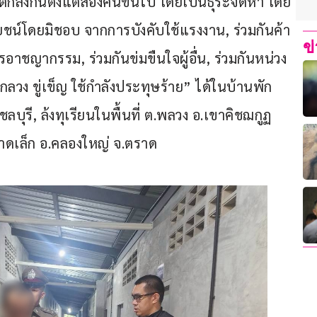
กลงกันตั้งแต่สองคนขึ้นไป โดยเป็นธุระจัดหา โดย
ชน์โดยมิชอบ จากการบังคับใช้แรงงาน, ร่วมกันค้า
ข
อาชญากรรม, ร่วมกันข่มขืนใจผู้อื่น, ร่วมกันหน่วง
ลอกลวง ขู่เข็ญ ใช้กำลังประทุษร้าย” ได้ในบ้านพัก
ลบุรี, ล้งทุเรียนในพื้นที่ ต.พลวง อ.เขาคิชฌกูฏ 
.หาดเล็ก อ.คลองใหญ่ จ.ตราด