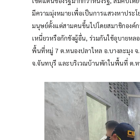
เขตแดนของรัฐมากกว่าหนึ่งรัฐ, สมคบโดยต
มีความมุ่งหมายเพื่อเป็นการแสวงหาประโย
มนุษย์ตั้งแต่สามคนขึ้นไปโดยสมาชิกองค์กร
เหนี่ยวหรือกักขังผู้อื่น, ร่วมกันใช้อุบายห
พื้นที่หมู่ 7 ต.หนองปลาไหล อ.บางละมุง จ.ช
จ.จันทบุรี และบริเวณบ้านพักในพื้นที่ ต