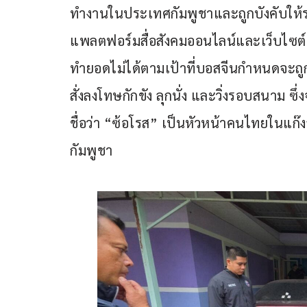
ทำงานในประเทศกัมพูชาและถูกบังคับให
แพลตฟอร์มสื่อสังคมออนไลน์และเว็บไซต์
ทำยอดไม่ได้ตามเป้าที่บอสจีนกำหนดจะถู
สั่งลงโทษกักขัง ลุกนั่ง และวิ่งรอบสนา
ชื่อว่า “ซ้อโรส” เป็นหัวหน้าคนไทยในแก๊
กัมพูชา