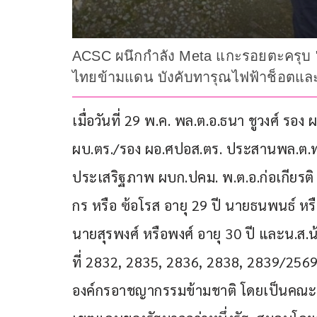
ACSC ผนึกกำลัง Meta แกะรอยตะครุบ "
ไทยข้ามแดน บังคับทารุณไฟฟ้าช็อตและส
เมื่อวันที่ 29 พ.ค. พล.ต.อ.ธนา ชูวงศ์ รอง
ผบ.ตร./รอง ผอ.ศปอส.ตร. ประสานพล.ต.ท.ณ
ประเสริฐภาพ ผบก.ปคม. พ.ต.อ.ก่อเกียรติ 
กร หรือ ซ้อโรส อายุ 29 ปี นายธนพนธ์ หรืออ
นายสุรพงศ์ หรือพงศ์ อายุ 30 ปี และน.ส.
ที่ 2832, 2835, 2836, 2838, 2839/2569 ล
องค์กรอาชญากรรมข้ามชาติ โดยเป็นคณะบ