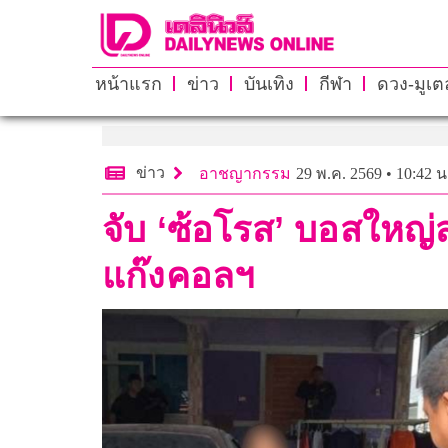
หน้าแรก
ข่าว
บันเทิง
กีฬา
ดวง-มูเตล
ข่าว
อาชญากรรม
29 พ.ค. 2569 • 10:42 น
จับ ‘ซ้อโรส’ บอสใหญ
แก๊งคอลฯ