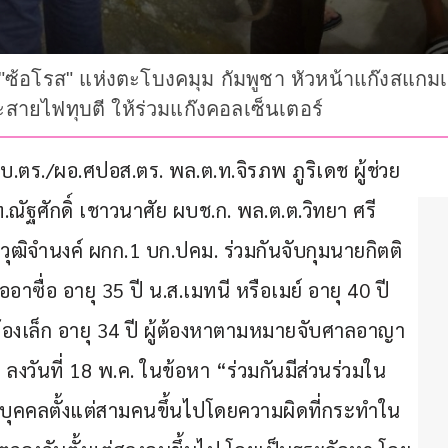
ซ้อโรส" แห่งตะโบงคมุม กัมพูชา หัวหน้าแก๊งสแก
ายไฟทุบตี ให้ร่วมแก๊งคอลเซ็นเตอร์
 ผบ.ตร./ผอ.ศปอส.ตร. พล.ต.ท.จิรภพ ภูริเดช ผู้ช่วย 
ัฐศักดิ์ เชาวนาศัย ผบช.ก. พล.ต.ต.วิทยา ศรี
วุฒิจำนงค์ ผกก.1 บก.ปคม. ร่วมกันจับกุมนายกิตติ
าซื่อ อายุ 35 ปี น.ส.เมทนี หรือเมย์ อายุ 40 ปี 
น้องเล็ก อายุ 34 ปี ผู้ต้องหาตามหมายจับศาลอาญา 
งวันที่ 18 พ.ค. ในข้อหา “ร่วมกันมีส่วนร่วมใน
ุคคลตั้งแต่สามคนขึ้นไปโดยความผิดที่กระทำใน