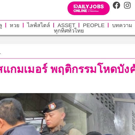
ู
หวย
ไลฟ์สไตล์
ASSET
PEOPLE
บทความ
ทุกทิศทั่วไทย
.
่สแกมเมอร์ พฤติกรรมโหดบัง