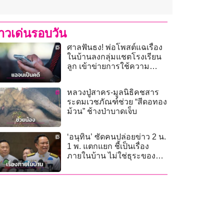
่าวเด่นรอบวัน
ศาลฟันธง! พ่อโพสต์แฉเรื่อง
ในบ้านลงกลุ่มแชตโรงเรียน
ลูก เข้าข่ายการใช้ความ
รุนแรง
หลวงปู่สาคร-มูลนิธิคชสาร
ระดมเวชภัณฑ์ช่วย “สีดอทอง
ม้วน” ช้างป่าบาดเจ็บ
‘อนุทิน’ ซัดคนปล่อยข่าว 2 น.
1 พ. แตกแยก ชี้เป็นเรื่อง
ภายในบ้าน ไม่ใช่ธุระของ
ใคร