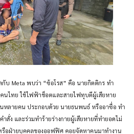
กับ Meta พบว่า “ซ้อโรส” คือ นายกิตติกร ทำ
นคนไทย ใช้ไฟฟ้าช็อตและสายไฟทุบตีผู้เสียหาย
สมุนหลายคน ประกอบด้วย นายธนพนธ์ หรืออาซื่อ ทำ
สั่ง และร่วมทำร้ายร่างกายผู้เสียหายที่ทำยอดไม่
 HR หรือฝ่ายบุคคลของออฟฟิศ คอยจัดหาคนมาทำงาน