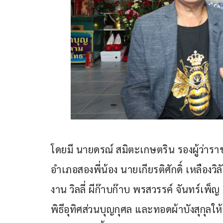
โดยมี นายดรณ์ สมิตะเกษตริน รองผู้ว่าราช
อำเภอสองพี่น้อง นายเกียรติศักดิ์ เหลือง
งาน วิลลี่ ผีก๊าบก๊าบ พรสวรรค์ จันทร์เ
พิธีอุทิศส่วนบุญกุศล และทอดผ้าบังสุกุลให้ก