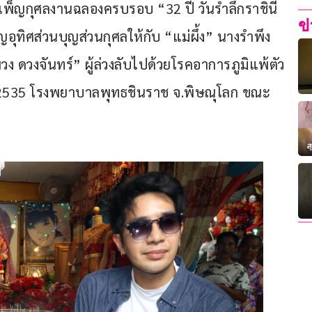
ำเพ็ญกุศลงานฉลองครบรอบ “32 ปี วันรำลึกราชินี
ข
ุญอุทิศส่วนบุญส่วนกุศลให้กับ “แม่ผึ้ง” นางรำพึง 
พวง ดวงจันทร์” ผู้ล่วงลับไปด้วยโรคอาการภูมิแพ้ตัว
ายน 2535 โรงพยาบาลพุทธชินราช จ.พิษณุโลก ขณะ