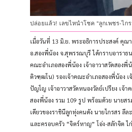
ปล่อยแล้ว! เลขไหนำโชค “ลูกเพชร-ไกรสร
เมื่อวันที่ 13 มิ.ย. พระอธิการประสงค์ ค
อ.สองพี่น้อง จ.สุพรรณบุรี ได้กราบอาราธน
คณะอำเภอสองพี่น้อง เจ้าอาวาสวัดสองพี
ติวฑฺฒโน) รองเจ้าคณะอำเภอสองพี่น้อง เ
ปัญโญ เจ้าอาวาสวัดหนองวัลย์เปรียง เจ
สองพี่น้อง รวม 109 รูป พร้อมด้วย นายส
เดียวของราชินีลูกทุ่งคนดัง นายไกรสร ลีล
และครอบครัว “จิตร์หาญ” โอ่ง-สลักจิต ไก่-