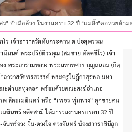
” จับมือล้วง ในงานครบ 32 ปี “แม่ผึ้ง”คอหวยห้ามพ
ุณากโร เจ้าอาวาสวัดทับกระดาน ต.บ่อสุพรรณ 
านิมนต์ พระปริยัติวรคุณ (สมชาย ทัตตชีโว) เจ้า
่น้อง พระอารามหลวง พระมหาทศวร บุญถนอม (กิตฺ
จ้าอาวาสวัดพรสวรรค์ พระครูใบฎีกาสุรพล มหา
้าคณะตำบลทุ่งคอก พร้อมด้วยคณะสงฆ์อำเภอ
รภพ ลีละเมฆินทร์ หรือ “เพชร พุ่มพวง” ลูกชายคน
ะเมฆินทร์ อดีตสามี ได้มาร่วมงานครบรอบ 32 ปี 
จันทร์จวง จิ๋ม-ดวงใจ ดวงจันทร์ น้องสาวราชินีลูก