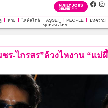
ู
หวย
ไลฟ์สไตล์
ASSET
PEOPLE
บทความ
ทุกทิศทั่วไทย
พชร-ไกรสร”ล้วงไหงาน “แม่ผึ้