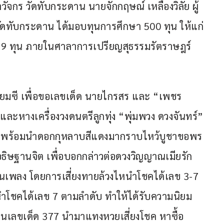
ยาวัจกร วัดทับกระดาน นายจักกฤษณ์ เหลืองวิลัย ผู้
ทับกระดาน ได้มอบทุนการศึกษา 500 ทุน ให้แก่
น 399 ทุน ภายในศาลาการเปรียญสุธรรมรัตราษฎร์
เซียมซี เพื่อขอเลขเด็ด นายไกรสร และ “เพชร 
ละหางเครื่องวงดนตรีลูกทุ่ง “พุ่มพวง ดวงจันทร์” 
ดาน พร้อมนำดอกกุหลาบสีแดงมากราบไหว้บูชาขอพร
ด้อธิษฐานจิต เพื่อบอกกล่าวต่อดวงวิญญาณเมียรัก
เพลง โดยการเสี่ยงทายล้วงไหนำโชคได้เลข 3-7 
หนำโชคได้เลข 7 ตามลำดับ ทำให้ได้รับความนิยม
ป็นเลขเด็ด 377 นำมาแทงหวยเสี่ยงโชค หาซื้อ