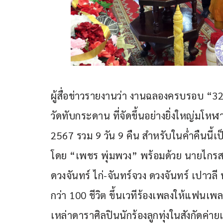
ผู้สื่อข่าวรายงานว่า งานฉลองครบรอบ “32 ปี
วัดทับกระดาน ที่จัดขึ้นอย่างยิ่งใหญ่มโหฬาร
2567 รวม 9 วัน 9 คืน สำหรับในค่ำคืนนี้เ
โดย “เพชร พุ่มพวง” พร้อมด้วย นายไกรสร ล
ดวงจันทร์ ไก่-จันทร์จวง ดวงจันทร์ เปาวลี
กว่า 100 ชีวิต ขึ้นเวทีร้องเพลงให้แฟนเพลง
เหล่าดาราศิลปินนักร้องลูกทุ่งในสังกัดค่า