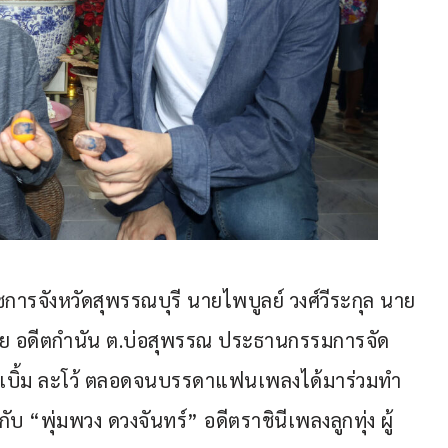
การจังหวัดสุพรรณบุรี นายไพบูลย์ วงศ์วีระกุล นาย
วิลัย อดีตกำนัน ต.บ่อสุพรรณ ประธานกรรมการจัด
พ็ญ เบิ้ม ละโว้ ตลอดจนบรรดาแฟนเพลงได้มาร่วมทำ
ับ “พุ่มพวง ดวงจันทร์” อดีตราชินีเพลงลูกทุ่ง ผู้