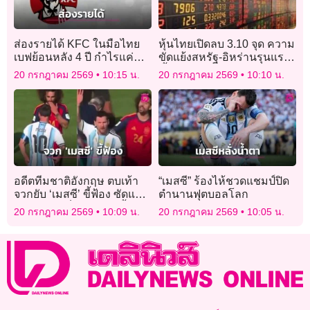
ส่องรายได้ KFC ในมือไทย
หุ้นไทยเปิดลบ 3.10 จุด ความ
เบฟย้อนหลัง 4 ปี กำไรแค่
ขัดแย้งสหรัฐ-อิหร่านรุนแรง
ไหน?
ขึ้น
20 กรกฎาคม 2569
10:15 น.
20 กรกฎาคม 2569
10:10 น.
อดีตทีมชาติอังกฤษ ตบเท้า
“เมสซี” ร้องไห้ชวดแชมป์ปิด
จวกยับ ‘เมสซี’ ขี้ฟ้อง ซัดแรง
ตำนานฟุตบอลโลก
‘อย่าทำตัวเป็นทารก-มีน้ำใจ
20 กรกฎาคม 2569
10:09 น.
20 กรกฎาคม 2569
10:05 น.
นักกีฬาหน่อย-นี่แหละอาร์
เจนฯ’