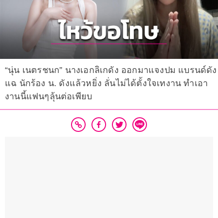
“นุ่น เนตรชนก” นางเอกลิเกดัง ออกมาแจงปม แบรนด์ดัง
แฉ นักร้อง น. ดังแล้วหยิ่ง ลั่นไม่ได้ตั้งใจเทงาน ทำเอา
งานนี้แฟนๆลุ้นต่อเพียบ