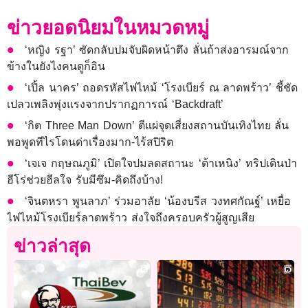
ข่าวยอดนิยมในหมวดหมู่
‘หญิง รฐา’ ซัดกลับปมจับผิดหน้าตึง ลั่นถ้าส่งอารมณ์จาก
ข้างในยังไงคนดูก็อิน
‘เปิ้ล นาคร’ ถอดรหัสไฟไหม้ ‘โรงเบียร์ ณ ลาดพร้าว’ ชี้ชัด
เปลวเพลิงพุ่งแรงจากปรากฏการณ์ ‘Backdraft’
‘กิต Three Man Down’ ตีแผ่จุดเสี่ยงสถานบันเทิงไทย ลั่น
พอพูดทีไรโดนด่าเรื่องมาก-ไร้สปิริต
‘เจเจ กฤษณภูมิ’ เปิดใจปมลดสถานะ ‘ต้าเหนิง’ ทริปเดินป่า
ฮีโร่ช่วยฮีลใจ รับมีซึม-คิดถึงบ้าง!
‘จินตหรา พูนลาภ’ ร่วมอาลัย ‘น้องบรีส วงทศกัณฐ์’ เหยื่อ
ไฟไหม้โรงเบียร์ลาดพร้าว ส่งใจถึงครอบครัวผู้สูญเสีย
ข่าวล่าสุด